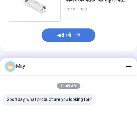
स्विच करने योग्य लिथियम आयन बैटरी
Price： 100
के साथ निर्मित
जारी रखें
अनुशंसित उत्पाद
May
11:49 AM
Good day, what product are you looking for?
3W मानक और स्व-परीक्षण
बैटरी शामिल 5 साल की वारंटी
2W मानक और स्व पर
आपातकालीन पैक 3 घंटे की
3W 3 घंटे एलईडी
आपातकालीन पैक 3 घ
अवधि और 80-200Vdc
आपातकालीन कनवर्टर मैनुअल
अवधि और 5 साल की 
आउटपुट के साथ
परीक्षण और आत्म परीक्षण
के साथ