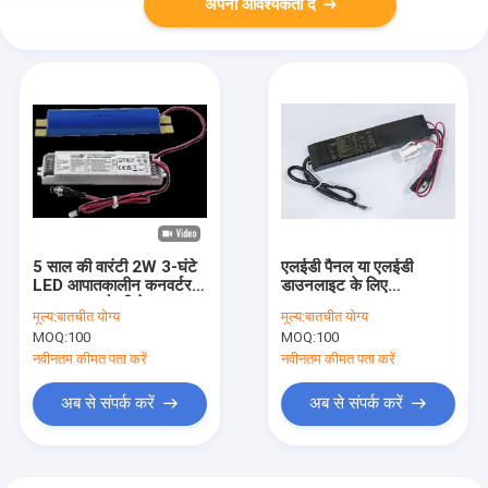
अपनी आवश्यकता दें
5 साल की वारंटी 2W 3-घंटे
एलईडी पैनल या एलईडी
LED आपातकालीन कनवर्टर
डाउनलाइट के लिए
LiFePO4 बैटरी के साथ,
LifePO4 6.4V
मूल्य:
बातचीत योग्य
मूल्य:
बातचीत योग्य
स्व-परीक्षण और मैनुअल परीक्षण
1800mAh अंतर्निहित बैटरी
MOQ:
100
MOQ:
100
इलेक्ट्रॉनिक एलईडी कनवर्टर
नवीनतम कीमत पता करें
नवीनतम कीमत पता करें
अब से संपर्क करें
अब से संपर्क करें