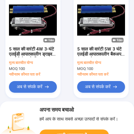
5 साल की वारंटी 4W 3-घंटे
5 साल की वारंटी 5W 3 घंटे
एलईडी आपातकालीन ड्राइवर
एलईडी आपातकालीन बैकअप
एलईडी बैटन के लिए 20-
ड्राइवर के साथ LiFePO4
मूल्य:
बातचीत योग्य
मूल्य:
बातचीत योग्य
60Vdc आउटपुट के साथ
बैटरी ऑटो परीक्षण और स्वयं
MOQ:
100
MOQ:
100
LiFePO4 बैटरी
परीक्षण वैकल्पिक
नवीनतम कीमत पता करें
नवीनतम कीमत पता करें
अब से संपर्क करें
अब से संपर्क करें
अपना समय बचाओ
हमें आप के साथ सबसे अच्छा उत्पादों से संपर्क करें।