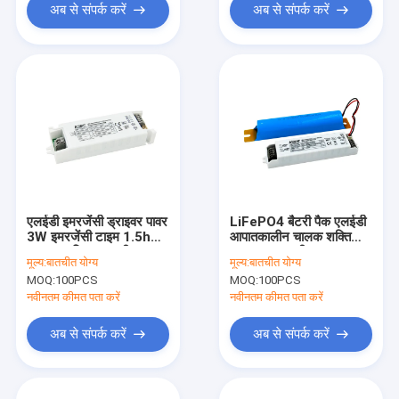
अब से संपर्क करें
अब से संपर्क करें
एलईडी इमरजेंसी ड्राइवर पावर
LiFePO4 बैटरी पैक एलईडी
3W इमरजेंसी टाइम 1.5h
आपातकालीन चालक शक्ति
&amp; बिल्ट-इन ली-आयन
5W आपातकालीन समय 3h
मूल्य:
बातचीत योग्य
मूल्य:
बातचीत योग्य
बैटरी KE002-03M090KB
MOQ:
100PCS
MOQ:
100PCS
नवीनतम कीमत पता करें
नवीनतम कीमत पता करें
अब से संपर्क करें
अब से संपर्क करें