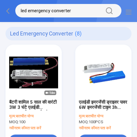
Led Emergency Converter
(8)
बैटरी शामिल 5 साल की वारंटी
एलईडी इमरजेंसी ड्राइवर पावर
3W 3 घंटे एलईडी
6W इमरजेंसी टाइम 3h
आपातकालीन कनवर्टर मैनुअल
&amp; एक्सटर्नल Li-आयन
मूल्य:
बातचीत योग्य
मूल्य:
बातचीत योग्य
परीक्षण और आत्म परीक्षण
बैटरी KE004-06M180KE
MOQ:
100
MOQ:
100PCS
वैकल्पिक
नवीनतम कीमत पता करें
नवीनतम कीमत पता करें