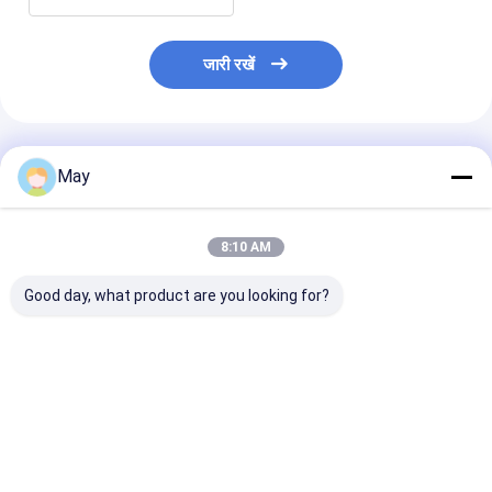
जारी रखें
अनुशंसित उत्पाद
May
8:10 AM
Good day, what product are you looking for?
3W मानक और स्व-परीक्षण
बैटरी शामिल 5 साल की वारंटी
2W मानक और स्व पर
आपातकालीन पैक 3 घंटे की
3W 3 घंटे एलईडी
आपातकालीन पैक 3 घ
अवधि और 80-200Vdc
आपातकालीन कनवर्टर मैनुअल
अवधि और 5 साल की 
आउटपुट के साथ
परीक्षण और आत्म परीक्षण
के साथ
वैकल्पिक
सबसे अच्छी कीमत
सबसे अच्छी कीमत
सबसे अच्छी 