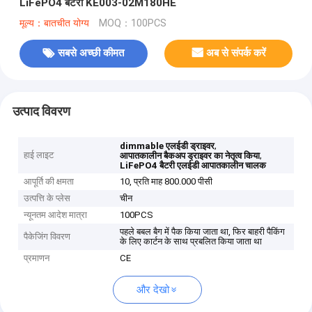
LiFePO4 बैटरी KE003-02M180HE
मूल्य：बातचीत योग्य
MOQ：100PCS
सबसे अच्छी कीमत
अब से संपर्क करें
उत्पाद विवरण
,
dimmable एलईडी ड्राइवर
हाई लाइट
,
आपातकालीन बैकअप ड्राइवर का नेतृत्व किया
LiFePO4 बैटरी एलईडी आपातकालीन चालक
आपूर्ति की क्षमता
10, प्रति माह 800.000 पीसी
उत्पत्ति के प्लेस
चीन
न्यूनतम आदेश मात्रा
100PCS
पहले बबल बैग में पैक किया जाता था, फिर बाहरी पैकिंग
पैकेजिंग विवरण
के लिए कार्टन के साथ प्रबलित किया जाता था
प्रमाणन
CE
और देखो