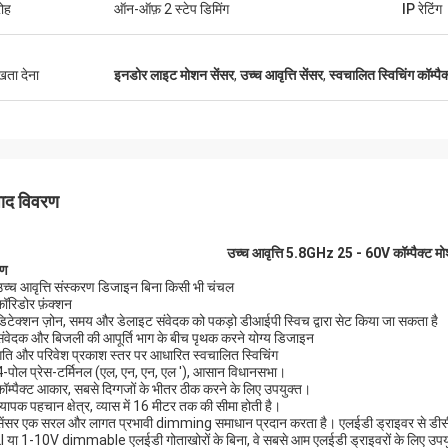
ोह
ऑन-ऑफ़ 2 स्टेप डिमिंग
IP रेटिंग
ुखता देना
इनडोर लाइट मोशन सेंसर
,
उच्च आवृत्ति सेंसर
,
स्वचालित स्विचिंग कॉम्पै
पाद विवरण
उच्च आवृत्ति 5.8GHz 25 - 60V कॉम्पैक्ट मोश
रण
उच्च आवृत्ति संस्करण डिजाइन बिना किसी भी चंचल
कॉरिडोर फ़ंक्शन
डिटेक्शन ज़ोन, समय और डेलाइट संवेदक को पकड़ो डीआईपी स्विच द्वारा सेट किया जा सकता है
संवेदक और बिजली की आपूर्ति भाग के बीच पृथक करने योग्य डिजाइन
गति और परिवेश प्रकाश स्तर पर आधारित स्वचालित स्विचिंग
4-पोल प्रेस-टर्मिनल (एल, एन, एन, एल '), आसान विधानसभा।
कॉम्पैक्ट आकार, सबसे दिग्गजों के भीतर ठीक करने के लिए उपयुक्त।
्यापक पहचान क्षेत्र, व्यास में 16 मीटर तक की सीमा होती है।
सेंसर एक सरल और लागत प्रभावी dimming समाधान प्रदान करता है। एलईडी ड्राइवर से डीसी 
 या 1-10V dimmable एलईडी गोताखोरों के बिना, वे सबसे आम एलईडी ड्राइवरों के लिए उपय