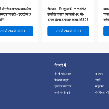
र्ड कंट्रोल आरएफ वायरलेस
फ़्लिकर - नि: शुल्क Dimmable
वायर
ंसर उच्च एंटी - इंटरफ़ेस 3
एलईडी चालक एमएलसी 40 सी-
चाल
मिंग
डीएच डेलाइट फसल कटाई MS06
वर्तम
सबसे अच्छी कीमत
सबसे अच्छी कीमत
के बारे में
कंपनी प्रोफ़ाइल
समाचार
फैक्टरी यात्रा
मामले
गुणवत्ता नियंत्रण
साइटमैप
हमसे संपर्क करें
गोपनीयता नी
 मोशन सेंसर डायमिंग एलईडी
आईएसएम वेव बैंड के साथ छत वाले
डेल
वर 18w 300mA 145 x 62
वायरलेस मोशन सेंसर MC003V /
सें