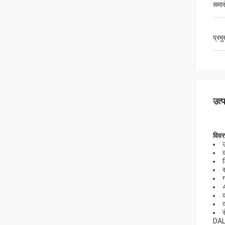
समार
प्रम
उत्
विव
व
DALI