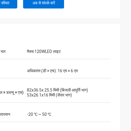
ी कीमत
अब से संपर्क करें
त भार
मैक्स.120WLED लाइट
अधिकतम (डी × एच): 16 एम × 6 एम
82x36.5x 25.5 मिमी (बिजली आपूर्ति भाग)
 × डब्ल्यू × एच)
53x26.1x16 मिमी (सेंसर भाग)
 तापमान
-20 ℃ ~ 50 ℃