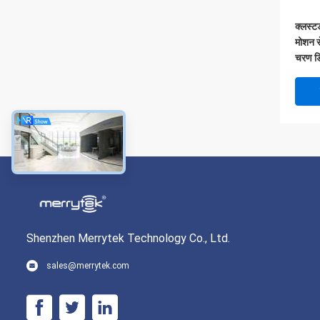
क्लस्ट
मोशन से
चरण डि
Shenzhen Merrytek Technology Co., Ltd.
sales@merrytek.com
डेलाइट
ड्राइ