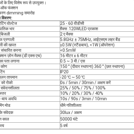
गजों के लिए विशेष रूप से उपयुक्त।
ऑफ फंक्शन
 चरण dimming समारोह
ष विवरण:
टिंग वोल्टेज
25 - 60 वीडीसी
पातिक भार
मैक्स .120WLED प्रकाश
 बिजली
2 ए मैक्स
फ प्रणाली
5.8GHz ± 75MHz, आईएसएम लहर बैंड
ली की खपत
≤0.5W (स्टैंडबाय), <1W (ऑपरेशन)
 संचारित करना
<0.5mW
क्शन ज़ोन मैक्स (डी एक्स एच)
16 मीटर x 6 मीटर
का पता लगाना
0.5 ~ 3 मी / एस
च कोण
150 ° (दीवार स्थापना) 360 ° (छत स्थापना)
टिंग
IP20
चालन तापमान
-20 ℃ ~ 50 ℃
 को रोको
0s / 5min / 30min / अक्षम करें
 संवेदनशीलता
25% / 50% / 75% / 100%
स्तर
10% / 20% / 30% / 40%
ंड-बाय अवधि
10s / 90s / 3min / 10min
िंग मोड
धीमे गतिशीलता
के संवेदक
30lux / अक्षम
न काल
50000 घंटे
त्व
5 वर्ष