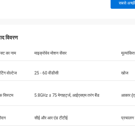
सबसे अच्छ
पाद विवरण
डक्ट का नाम
माइक्रोवेव मोशन सेंसर
मूल्यांकि
टिंग वोल्टेज
25 - 60 वीडीसी
खोज
फ सिस्टम
5.8GHz ± 75 मेगाहर्ट्ज, आईएसएम तरंग बैंड
आकार (एल
मोदन
सीई और आर एंड टीटीई
प्रचालन