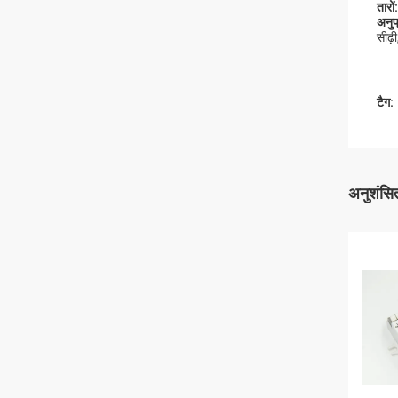
तारों:
अनुप्
सीढ़
टैग:
अनुशंसित