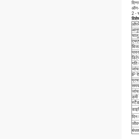
दिग्
ऑन-
2 -
विशे
ऑपरे
आनु
चालू
एचए
बिज
पावर
डिटे
गति 
जां
IP रे
प्र
समय
जांच
डमी 
स्टै
डाइम
दिन 
जीव
बंधक