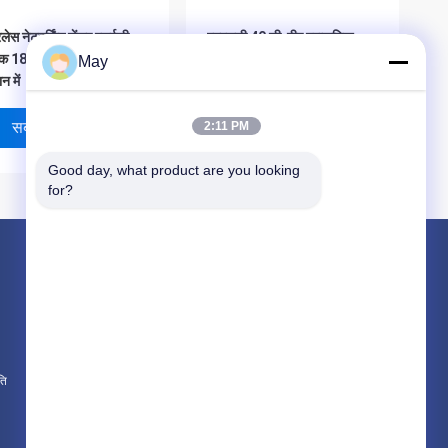
लेस नेटवर्किंग सेंसर एलईडी
एमएलसी 40 सी-पीए प्राकृतिक
क 18w मल्टी आउटपुट के साथ
लाइट अनुकूली एलईडी ड्राइवर
May
ान में
40W डेलाइट फसल काटने वाले
समारोह के साथ
सबसे अच्छी कीमत
सबसे अच्छी कीमत
2:11 PM
Good day, what product are you looking 
for?
उत्पाद
माइक्रोवेव मोशन सेंसर
Dimmable मोशन सेंसर
उपस्थिति डिटेक्टर सेंसर
ति
सभी श्रेणियाँ
ाइट प्राथमिकता Dimmable
रैखिक और बैटन और हाई बे के लिए
सर ड्राइवर 18W 350mA
आईपी65 माइक्रोवेव उल मोशन