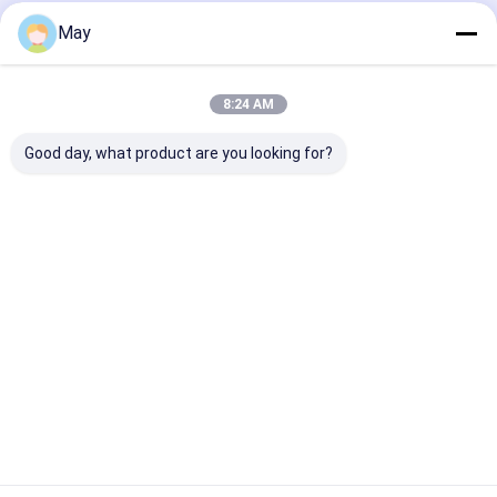
May
होम
हमारे बारे में
हमसे संपर्क करें
Desktop Site
साइटमैप
Privacy Policy
गुणवत्ता
माइक्रोवेव मोशन सेंसर
चीन का कारखाना.Copyright © 2026 Shenzhen
8:24 AM
Merrytek Technology Co., Ltd.. All Rights Reserved.
Good day, what product are you looking for?
घर
उत्पाद
वी.आर. शो