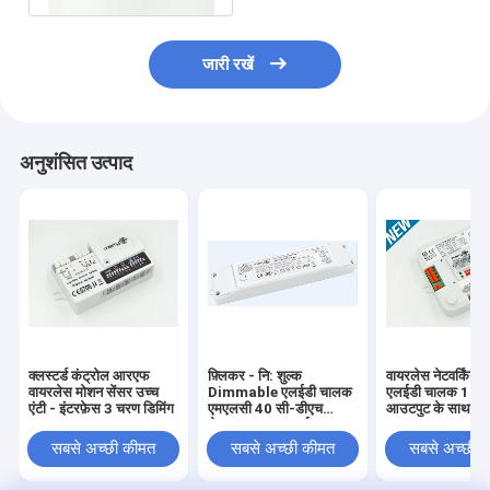
जारी रखें
अनुशंसित उत्पाद
क्लस्टर्ड कंट्रोल आरएफ
फ़्लिकर - नि: शुल्क
वायरलेस नेटवर्किंग स
वायरलेस मोशन सेंसर उच्च
Dimmable एलईडी चालक
एलईडी चालक 18w 
एंटी - इंटरफ़ेस 3 चरण डिमिंग
एमएलसी 40 सी-डीएच
आउटपुट के साथ वर्तम
डेलाइट फसल कटाई MS06
सबसे अच्छी कीमत
सबसे अच्छी कीमत
सबसे अच्छी 