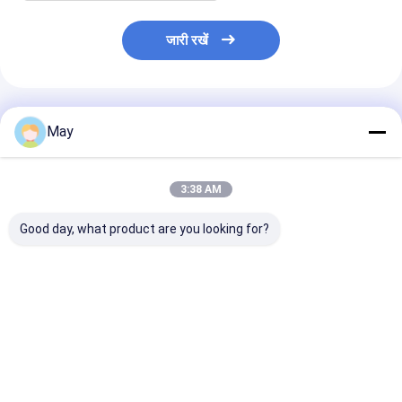
जारी रखें
अनुशंसित उत्पाद
May
3:38 AM
Good day, what product are you looking for?
फ़्लिकर - नि: शुल्क
वायरलेस नेटवर्किंग सेंसर
एमएलसी 40 सी-पी
Dimmable एलईडी चालक
एलईडी चालक 18w मल्टी
प्राकृतिक लाइट अनु
एमएलसी 40 सी-डीएच
आउटपुट के साथ वर्तमान में
एलईडी ड्राइवर 4
डेलाइट फसल कटाई MS06
डेलाइट फसल काटने 
समारोह के साथ
सबसे अच्छी कीमत
सबसे अच्छी कीमत
सबसे अच्छी 