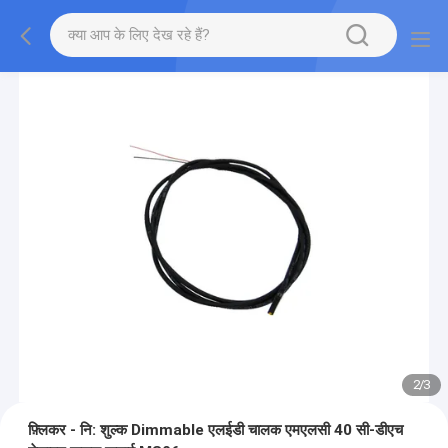
2
/
3
फ़्लिकर - नि: शुल्क Dimmable एलईडी चालक एमएलसी 40 सी-डीएच