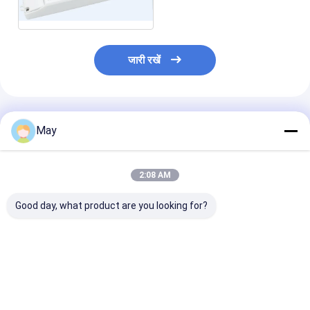
MS06
जारी रखें
अनुशंसित उत्पाद
May
2:08 AM
Good day, what product are you looking for?
क्लस्टर्ड कंट्रोल आरएफ
वायरलेस नेटवर्किंग सेंसर
एमएलसी 40 सी-पी
वायरलेस मोशन सेंसर उच्च
एलईडी चालक 18w मल्टी
प्राकृतिक लाइट अनु
एंटी - इंटरफ़ेस 3 चरण डिमिंग
आउटपुट के साथ वर्तमान में
एलईडी ड्राइवर 4
डेलाइट फसल काटने 
समारोह के साथ
सबसे अच्छी कीमत
सबसे अच्छी कीमत
सबसे अच्छी 