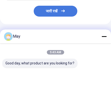
जारी रखें
अनुशंसित उत्पाद
May
5:43 AM
Good day, what product are you looking for?
क्लस्टर्ड कंट्रोल आरएफ
फ़्लिकर - नि: शुल्क
वायरलेस नेटवर्किंग स
वायरलेस मोशन सेंसर उच्च
Dimmable एलईडी चालक
एलईडी चालक 18w 
एंटी - इंटरफ़ेस 3 चरण डिमिंग
एमएलसी 40 सी-डीएच
आउटपुट के साथ वर्तम
डेलाइट फसल कटाई MS06
सबसे अच्छी कीमत
सबसे अच्छी कीमत
सबसे अच्छी 