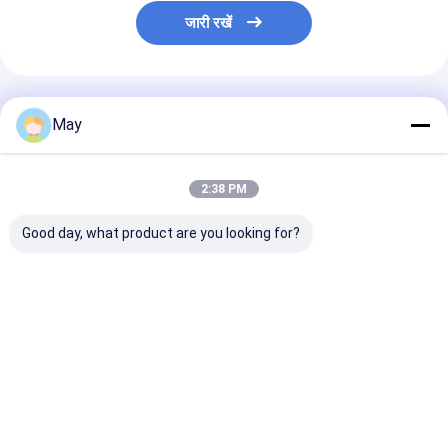
जारी रखें
अनुशंसित उत्पाद
May
2:38 PM
Good day, what product are you looking for?
क्लस्टर्ड कंट्रोल आरएफ
फ़्लिकर - नि: शुल्क
वायरलेस नेटवर्किंग स
वायरलेस मोशन सेंसर उच्च
Dimmable एलईडी चालक
एलईडी चालक 18w 
एंटी - इंटरफ़ेस 3 चरण डिमिंग
एमएलसी 40 सी-डीएच
आउटपुट के साथ वर्तम
डेलाइट फसल कटाई MS06
सबसे अच्छी कीमत
सबसे अच्छी कीमत
सबसे अच्छी 