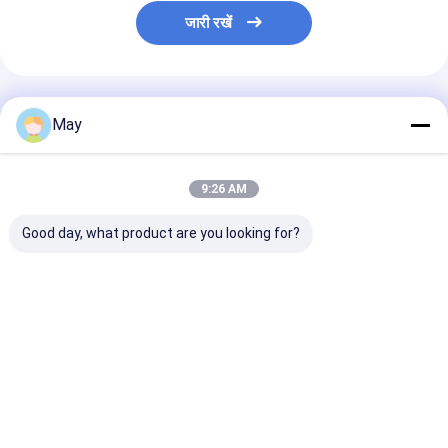
जारी रखें
अनुशंसित उत्पाद
May
9:26 AM
Good day, what product are you looking for?
क्लस्टर्ड कंट्रोल आरएफ
फ़्लिकर - नि: शुल्क
वायरलेस नेटवर्किंग स
वायरलेस मोशन सेंसर उच्च
Dimmable एलईडी चालक
एलईडी चालक 18w 
एंटी - इंटरफ़ेस 3 चरण डिमिंग
एमएलसी 40 सी-डीएच
आउटपुट के साथ वर्तम
डेलाइट फसल कटाई MS06
सबसे अच्छी कीमत
सबसे अच्छी कीमत
सबसे अच्छी 