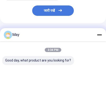
जारी रखें
अनुशंसित उत्पाद
May
3:34 PM
Good day, what product are you looking for?
क्लस्टर्ड कंट्रोल आरएफ
फ़्लिकर - नि: शुल्क
वायरलेस नेटवर्किंग स
वायरलेस मोशन सेंसर उच्च
Dimmable एलईडी चालक
एलईडी चालक 18w 
एंटी - इंटरफ़ेस 3 चरण डिमिंग
एमएलसी 40 सी-डीएच
आउटपुट के साथ वर्तम
डेलाइट फसल कटाई MS06
सबसे अच्छी कीमत
सबसे अच्छी कीमत
सबसे अच्छी 