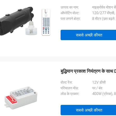
उत्पाद का नाम:
माइक्रोवेव मोशन से
ऑपरेटिंग वोल्ट:
120/277 वीएसी, 
पता लगाने क्षेत्र:
8 मीटर (छत बढ़ते:
सबसे अच्छी कीमत
बुद्धिमान प्रकाश नियंत्रण के स
वोल्ट रेंज:
12V डीसी
परिचालन मोड:
पर / बंद
लोड के प्रकार:
400W (प्रेरक), 8
सबसे अच्छी कीमत