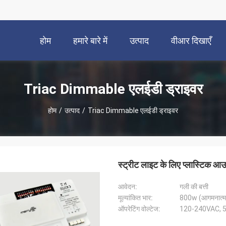
होम
हमारे बारे में
उत्पाद
वीआर दिखाएँ
Triac Dimmable एलईडी ड्राइवर
होम
/
उत्पाद
/
Triac Dimmable एलईडी ड्राइवर
स्ट्रीट लाइट के लिए प्लास्टिक आ
आवेदन:
गली की बत्ती
मूल्यांकित भार:
800w (आगमनात्म
ऑपरेटिंग वोल्टेज:
120-240VAC, 50