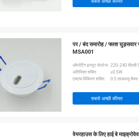
सबसे अच्छी कीमत
पर / बंद समारोह / फ्लश घुड़सवार
MSA001
ऑपरेटिंग इनपुट वोल्टेज:
220-240 वीएसी 50
अतिरिक्त शक्ति:
≤0.5W
एचएफ विकिरण शक्ति:
0.5 एमडब्ल्यू मैक्स
सबसे अच्छी कीमत
वेयरहाउस के लिए हाई बे माइक्रोवेव