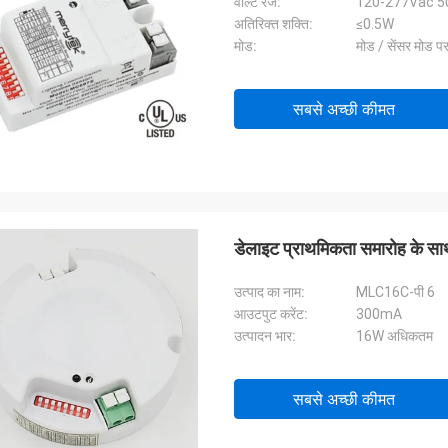
वोल्ट रेंज:
120-277Vac 50/
अतिरिक्त शक्ति:
≤0.5W
मोड:
मोड / सेंसर मोड पर
सबसे अच्छी कीमत
डेलाइट प्राथमिकता समारोह के स
उत्पाद का नाम:
MLC16C-पी 6
आउटपुट करेंट:
300mA
उत्पादन भार:
16W अधिकतम
सबसे अच्छी कीमत