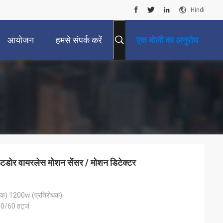
Hindi
आयोजन
हमसे संपर्क करें
एक बोली का अनुरोध
उटडोर वायरलेस मोशन सेंसर / मोशन डिटेक्टर
क) 1200w (प्रतिरोधक)
/60 हर्ट्ज