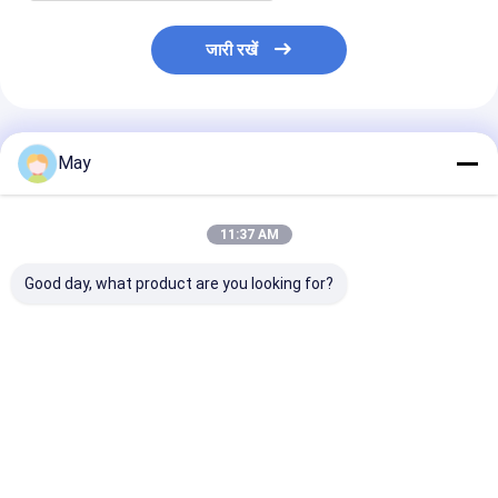
जारी रखें
अनुशंसित उत्पाद
May
11:37 AM
Good day, what product are you looking for?
10W निरंतर धारा एलईडी
एलईडी डाउनलाइट के लिए
स्ट्रिप / पैनल प्रका
चालक एकल आउटपुट धारा
50W डुअल चैनल पुश और
तापमान ट्यूनिंग के 
200mA या 300mA या
1-10V डिमिंग एलईडी
निरंतर वोल्टेज DAL
500mA
ड्राइवर
एलईडी ड्राइवर 4
सबसे अच्छी कीमत
सबसे अच्छी कीमत
सबसे अच्छी 