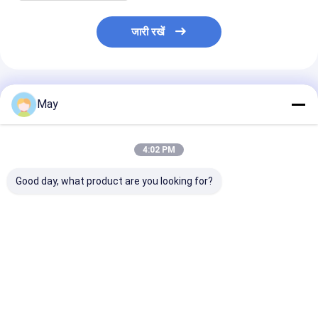
जारी रखें
अनुशंसित उत्पाद
May
4:02 PM
Good day, what product are you looking for?
एलईडी डाउनलाइट के लिए
स्ट्रिप / पैनल प्रकाश रंग
1-10V और पुश डिमि
50W डुअल चैनल पुश और
तापमान ट्यूनिंग के लिए 24v
साथ 35W डिममेबल 
1-10V डिमिंग एलईडी
निरंतर वोल्टेज DALI2
ड्राइवर
एलईडी ड्राइवर 40W
सबसे अच्छी कीमत
सबसे अच्छी कीमत
सबसे अच्छी 