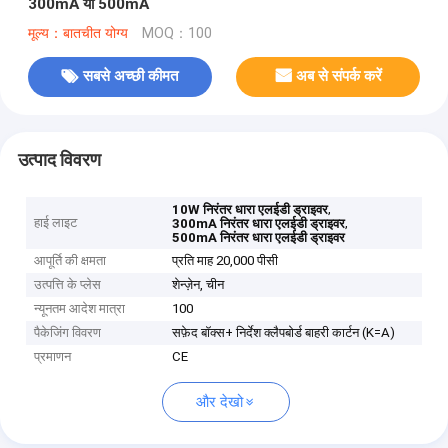
300mA या 500mA
मूल्य：बातचीत योग्य
MOQ：100
सबसे अच्छी कीमत
अब से संपर्क करें
उत्पाद विवरण
,
10W निरंतर धारा एलईडी ड्राइवर
हाई लाइट
,
300mA निरंतर धारा एलईडी ड्राइवर
500mA निरंतर धारा एलईडी ड्राइवर
आपूर्ति की क्षमता
प्रति माह 20,000 पीसी
उत्पत्ति के प्लेस
शेन्ज़ेन, चीन
न्यूनतम आदेश मात्रा
100
पैकेजिंग विवरण
सफ़ेद बॉक्स+ निर्देश क्लैपबोर्ड बाहरी कार्टन (K=A)
प्रमाणन
CE
और देखो