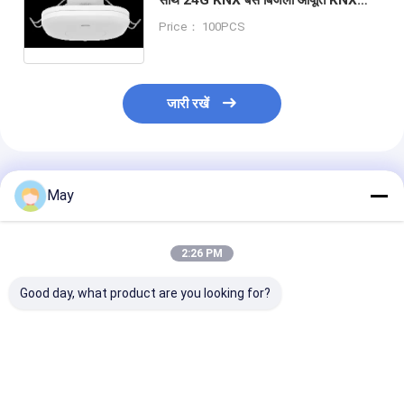
उपस्थिति डिटेक्टर
Price： 100PCS
जारी रखें
अनुशंसित उत्पाद
May
2:26 PM
Good day, what product are you looking for?
MSA021D RC 24GHz
एसी इनपुट के साथ NO संपर्क
12 वीडीसी पीडब्ल्यूए
उपस्थिति और गति सेंसर सूखे
और एनसी संपर्क के साथ
छत प्रकाश के लिए अं
संपर्क आउटपुट के साथ
24GHz अधिभोग डिटेक्टर
उपस्थिति सेंसर, समर
रिमोट कंट्रोल