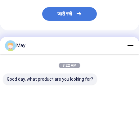
जारी रखें
अनुशंसित उत्पाद
May
8:22 AM
Good day, what product are you looking for?
MSA021D RC 24GHz
एसी इनपुट के साथ NO संपर्क
12 वीडीसी पीडब्ल्यूए
उपस्थिति और गति सेंसर सूखे
और एनसी संपर्क के साथ
छत प्रकाश के लिए अं
संपर्क आउटपुट के साथ
24GHz अधिभोग डिटेक्टर
उपस्थिति सेंसर, समर
रिमोट कंट्रोल
सबसे अच्छी कीमत
सबसे अच्छी कीमत
सबसे अच्छी 