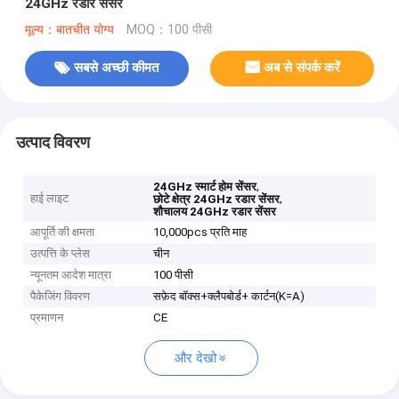
24GHz रडार सेंसर
मूल्य：बातचीत योग्य
MOQ：100 पीसी
सबसे अच्छी कीमत
अब से संपर्क करें
उत्पाद विवरण
,
24GHz स्मार्ट होम सेंसर
हाई लाइट
,
छोटे क्षेत्र 24GHz रडार सेंसर
शौचालय 24GHz रडार सेंसर
आपूर्ति की क्षमता
10,000pcs प्रति माह
उत्पत्ति के प्लेस
चीन
न्यूनतम आदेश मात्रा
100 पीसी
पैकेजिंग विवरण
सफ़ेद बॉक्स+क्लैपबोर्ड+ कार्टन(K=A)
प्रमाणन
CE
और देखो