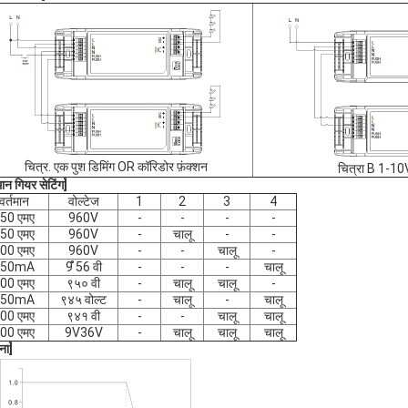
चित्र. एक पुश डिमिंग OR कॉरिडोर फ़ंक्शन
चित्रा B 1-10V
मान गियर सेटिंग]
वर्तमान
वोल्टेज
1
2
3
4
50 एमए
960V
-
-
-
-
50 एमए
960V
-
चालू
-
-
00 एमए
960V
-
-
चालू
-
450mA
9 ̊56 वी
-
-
-
चालू
00 एमए
९५० वी
-
चालू
चालू
-
550mA
९४५ वोल्ट
-
चालू
-
चालू
00 एमए
९४१ वी
-
-
चालू
चालू
00 एमए
9V36V
-
चालू
चालू
चालू
ना]