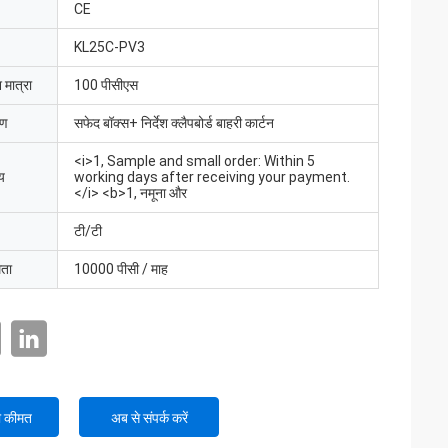
CE
KL25C-PV3
 मात्रा
100 पीसीएस
रण
सफेद बॉक्स+ निर्देश क्लैपबोर्ड बाहरी कार्टन
<i>1, Sample and small order: Within 5
य
working days after receiving your payment.
</i> <b>1, नमूना और
टी/टी
मता
10000 पीसी / माह
ी कीमत
अब से संपर्क करें