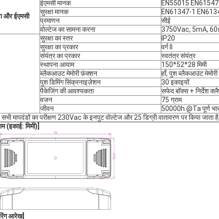
ईएमसी मानक
EN55015 EN61547
सुरक्षा मानक
EN61347-1 EN613
्षा और ईएमसी
प्रमाणन
सीई
वोल्टेज का सामना करना
3750Vac, 5mA, 60s
सुरक्षा का स्तर
IP20
सुरक्षा का प्रकार
वर्ग II
संयंत्र का प्रकार
स्वतंत्र संयंत्र
स्थापना आयाम
150*52*28 मिमी
ब्लैकआउट मेमोरी फ़ंक्शन
हाँ, पुश ब्लैकआउट मेमोरी
पुश डिमिंग सिंक्रनाइज़ेशन
30 इकाइयों.
पैकेजिंग की आवश्यकता
सफेद बॉक्स + निर्देश क्लै
वजन
75 ग्राम
जीवन
50000h @Ta पूर्ण भा
 सभी मापदंडों का परीक्षण 230Vac के इनपुट वोल्टेज और 25 डिग्री वातावरण पर किया जाता है,
म (इकाई: मिमी)
]
रिंग आरेख
]