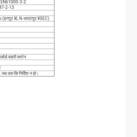
 EN61000-3-2
47-2-13
 (इनपुट ¥L N-आउटपुट ¥SEC)
पबोर्ड बाहरी कार्टन
र
 जब तक कि निर्दिष्ट न हो।