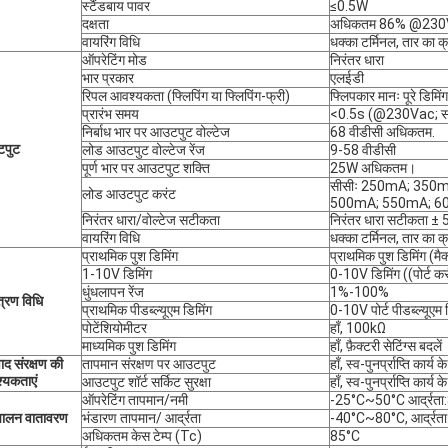
स्टैंडबाय पावर
≤0.5W
दक्षता
अधिकतम 86% @230VAC
वायरिंग विधि
धक्का टर्मिनल, तार का 
ऑपरेटिंग मोड
निरंतर धारा
भार प्रकार
एलईडी
रिपल आवश्यकता (फ्लिपिंग या फ्लिपिंग-फ्री)
फ्लिपकार मानः पूरे डिमिं
प्रारंभ समय
<0.5s (@230Vac; सहा
निर्बाध भार पर आउटपुट वोल्टेज
68 वीडीसी अधिकतम.
पुट
लोड आउटपुट वोल्टेज रेंज
9-58 वीडीसी
पूर्ण भार पर आउटपुट शक्ति
25W अधिकतम।
सीसीः 250mA; 350
लोड आउटपुट करंट
500mA; 550mA; 6
निरंतर धारा/वोल्टेज सटीकता
निरंतर धारा सटीकता ±
वायरिंग विधि
धक्का टर्मिनल, तार का 
प्राथमिक पुश डिमिंग
प्राथमिक पुश डिमिंग (म
1-10V डिमिंग
0-10V डिमिंग ((पोर्ट 
धुंधलापन रेंज
1%-100%
त्रण विधि
प्राथमिक पीडब्ल्यूएम डिमिंग
0-10V पोर्ट पीडब्ल्यू
पोटेंशियोमीटर
हाँ, 100kΩ
माध्यमिक पुश डिमिंग
हाँ, फ़ैक्टरी सेटिंग्स बदलें
द संरक्षण की
तापमान संरक्षण पर आउटपुट
हाँ, स्व-पुनर्प्राप्ति कार
्यकताएं
आउटपुट शॉर्ट सर्किट सुरक्षा
हाँ, स्व-पुनर्प्राप्ति कार
ऑपरेटिंग तापमान/नमी
-25°C~50°C आर्द्रता:8
चालन वातावरण
भंडारण तापमान/ आर्द्रता
-40°C~80°C, आर्द्
अधिकतम केस टेम्प (Tc)
85°C