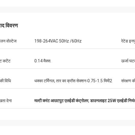
पाद विवरण
ालन वोल्टेज
198-264VAC 50Hz /60Hz
रेटेड इनप
ट कटेंट
0.14 मैक्स.
ऊर्जा घ
 की विधि
धक्का टर्मिनल, तार का क्रॉस सेक्शनः0.75-1.5 मिमी2
संरक्षण क
ुखता देना
मल्टी करंट आउटपुट एलईडी कंट्रोलर
,
डाउनलाइट 25W एलईडी नियं