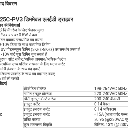
पाद विवरण
25C-PV3 डिममेबल एलईडी ड्राइवर
पाद की विशेषता
]
ूरे डिमिंग रेंज के लिए फ्लिपर मुक्त
स्टैंडबाय पावर 0.5W से कम
बटन दबाकर प्राथमिक मंद करना
0-10V डिमर के साथ माध्यमिक डिमिंग
10V पीडब्ल्यूएम डिमिंग (3KHz-8KHz) का समर्थन करता है
-10V पोर्ट पुश डिमिंग चुन सकते हैं
सुरक्षाः शॉर्ट सर्किट/अधिक तापमान/अधिक वोल्टेज
अत्यधिक उच्च परिवेश तापमान के लिए घटाव करंट
ेमोरी फ़ंक्शन के साथ मंद दबाएँ
गलियारा समारोह के साथ मंद बंदरगाह दबाएं
 वर्ष की गारंटी
मीटर
]
ऑपरेटिंग वोल्टेज
198-264VAC 50Hz
नामित इनपुट वोल्टेज
220-240VAC 50Hz
डीसी इनपुट वोल्टेज रेंज
200-240 वीडीसी
इनपुट कटेंट
0.14 मैक्स.
इनपुट इनरुश करंट
0.14 अधिकतम
ुट
इनपुट इनरुश करंट
<15A (आधा करंट पल्
शक्ति कारक
≥0.95 (@230VAC पूर्
कुल सामंजस्य विकृति
विशिष्टः 13% (@230Va