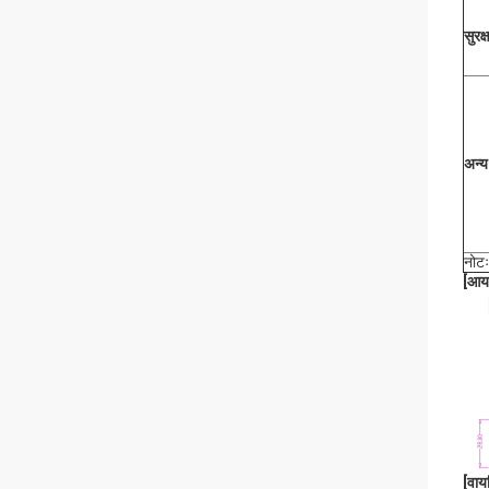
सुरक
अन्य
नोटः
[
आया
[
वाय