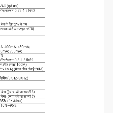
 (पूर्ण भार)
क्रॉस सेक्शनः0.75-1.5 मिमी2
ग रेंज के लिए 2% से कम
यक कोई आउटपुट नहीं है)
mA; 400mA; 450mA;
00mA; 700mA;
 5%
क्रॉस सेक्शनः0.5-1.5 मिमी2
ैक्स.लीड लंबाई:100M)
करंट<1MA) (मैक्स.लीड लंबाई:20M)
एम डिमिंग (3KHZ-8KHZ)
्य के बिना ((जांच की जा सकती है)
्य के बिना ((जांच की जा सकती है)
5% (गैर संक्षेपण)
रता:10%~95%