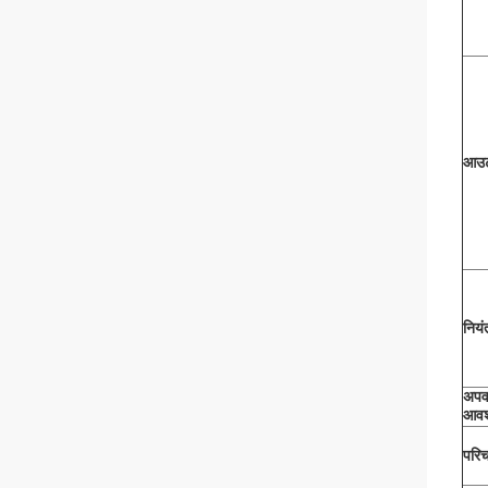
आउट
नियं
अपवा
आवश
परि