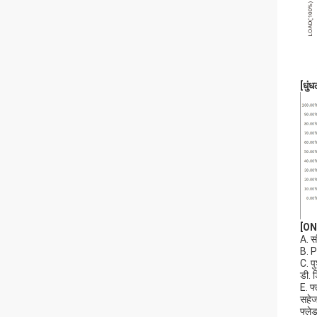
[
धुं
[ON/
A. स
B. P
C. प
डी. 
E. फ
सहेज
फ्ले