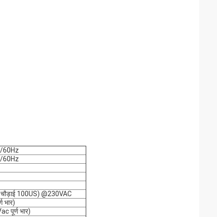
 /60Hz
 /60Hz
स चौड़ाई 100US) @230VAC
ण भार)
c पूर्ण भार)