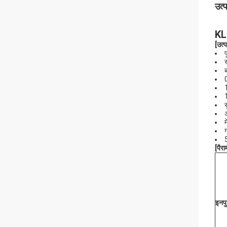
उत्
KL
[
उत्
प
1
म
5
[
पैरा
इनप