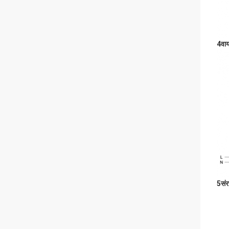
4वाय
5सं