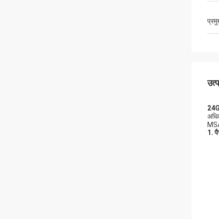
प्रम
उत्
24GH
अधिक
MSA
1. प