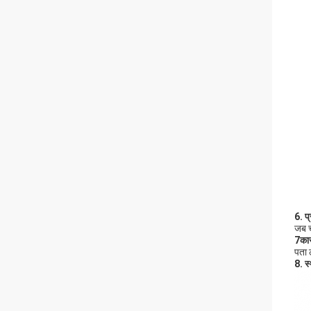
6. प्
जब च
7कार
पता 
8. स्