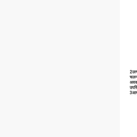
2उत्
चलन
अवक
उपस्
3आय