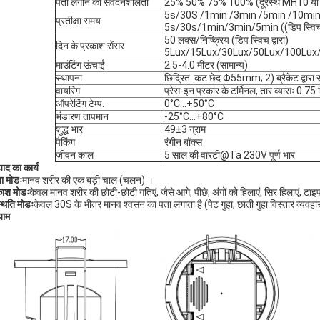
पता लगाने की संवेदनशीलता
25% 50% 75% 100% (दूरस्थ MH10 या डिप 
5s/30S /1min /3min /5min /10min /2
प्रतीक्षा समय
5s/30s/1min/3min/5min ((डिप स्विच द्
50 लक्स/निष्क्रिय (डिप स्विच द्वारा)
दिन के प्रकाश सेंसर
5Lux/15Lux/30Lux/50Lux/100Lux/150
माउंटिंग ऊंचाई
2.5-4.0 मीटर (सामान्य)
स्थापना
छिद्रित. कट छेद Φ55mm; 2) ब्रैकेट द्वारा 
वायरिंग
प्रेस-इन प्रकार के टर्मिनल, तार व्यासः 0.75 
ऑपरेटिंग टेम्प.
0°C...+50°C
भंडारण तापमान
-25°C...+80°C
शुद्ध भार
49±3 ग्राम
पैकिंग
रंगीन बॉक्स
जीवन काल
5 साल की वारंटी@Ta 230V पूर्ण भार
पाद का कार्य
ा मोडः
मानव शरीर की एक बड़ी चाल (चलन) ।
ाश मोडः
केवल मानव शरीर की छोटी-छोटी गतिएं, जैसे आगे, पीछे, अंगों को हिलाएं, सिर हिलाएं, टाइप
थिति मोडः
केवल 30S के भीतर मानव श्वसन का पता लगाता है (पेट गुहा, छाती गुहा विस्तार व्यवहार
ाम