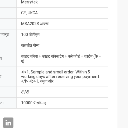
Merrytek
CE, UKCA
MSA202S आरसी
 मात्रा
100 पीसीएस
बातचीत योग्य
व्हाइट बॉक्स + व्हाइट बॉक्स टैग + क्लैपबोर्ड + कार्टन (के =
रण
ए)
<i>1, Sample and small order: Within 5
य
working days after receiving your payment.
</i> <b>1, नमूना और
टी/टी
मता
10000 पीसी/माह