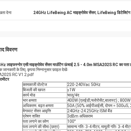
ुखता देना
24GHz LifeBeing AC माइक्रोवेव सेंसर
,
LifeBeing डिटेक्टिंग 
पाद विवरण
z लाइफस्नोर एसी माइक्रोवेव सेंसर माउंटिंग ऊंचाई 2.5 - 4.0m MSA202S RC का पता 
 जानकारी के लिए, कृपया निम्नानुसार फ़ाइल देखेंः
202S RC V1.2.pdf
ैरामीटर
कामकाजी वोल्टेज
220-240Vac 50Hz
बिजली की खपत
≤1W
कार्य मोड
चालू/बंद
भार क्षमता
400W (एलईडी,फ्लोरोसेंट,बालास्ट) ; 800W (इ
अधिकतम. बढ़त क्षमता
50A (50% आईपीआईसी, दोयम = 500uS, 220V
मेगावाट सेंसर आवृत्ति
24GHz-24.25GHz ISM बैंड
प्रेषण शक्ति
3dBm अधिकतम
पता लगाने का कोण
100°
पता लगाने की सीमा (छत्र)
सामान्य गतिः 3-4 मीटर; मामूली गतिः 3-4 मीट