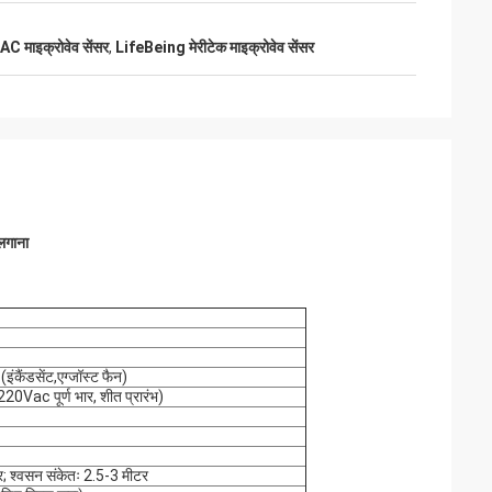
AC माइक्रोवेव सेंसर
,
LifeBeing मेरीटेक माइक्रोवेव सेंसर
लगाना
ंकैंडसेंट,एग्जॉस्ट फैन)
ac पूर्ण भार, शीत प्रारंभ)
र; श्वसन संकेतः 2.5-3 मीटर