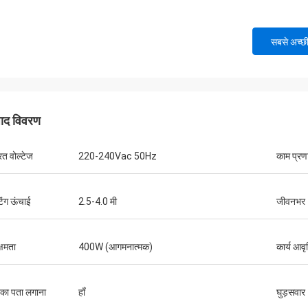
सबसे अच्छ
पाद विवरण
रत वोल्टेज
220-240Vac 50Hz
काम प्रण
टिंग ऊंचाई
2.5-4.0 मी
जीवनभर
्षमता
400W (आगमनात्मक)
कार्य आवृत
 का पता लगाना
हाँ
घुड़सवार