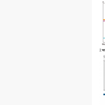
2.
चा