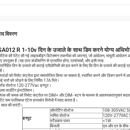
पाद विवरण
A012 R 1-10v दिन के उजाले के साथ डिम करने योग्य अधिभोग
ेरीटेक की पेटेंट की गई लाइफबीइंग डिटेक्शन तकनीक को अपनाएं, जो आंदोलन, मामूली आंदोलन और
िए उपयुक्त है।यह एयर कंडीशनिंग से प्रभावित होगा, प्रशंसकों, और इसी तरह.
ंतर्निहित दिन के उजाले की कटाई प्रौद्योगिकी को हल करने के लिए कि दिन के उजाले की कटाई प्रौ
 है।
ापदंडों को रिमोट कंट्रोल द्वारा समायोजित किया जा सकता है, स्थापित करने और डिबग करने में 
ई भारों को जोड़ने के लिए निर्मित 17A रिले।
्रॉड वोल्टेज 120-277Vac इनपुट।
्लश माउंटिंग इंस्टॉलेशन।
ीपक की चमक को रिमोट कंट्रोल पर DIM+ और DIM- बटन के माध्यम से आवश्यकतानुसार बदल
टेंट कम प्रतिबाधा एंटेना हस्तक्षेप विरोधी में मदद करता है।
 साल की वारंटी।
ऑपरेटिंग वोल्टेज
108-305VAC 5
नामित वोल्टेज
120V-277VAC 
इनपुट
स्टैंडबाय पावर
<1W
बिजली
एल और एन के बीचः 