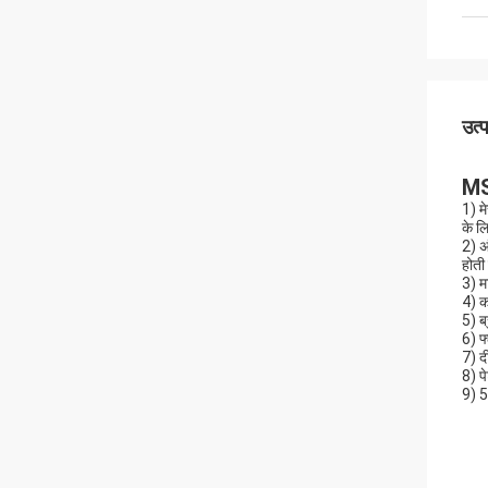
उत्
MS
1) म
के ल
2) अ
होती
3) म
4) क
5) ब
6) फ
7) द
8) पे
9) 5