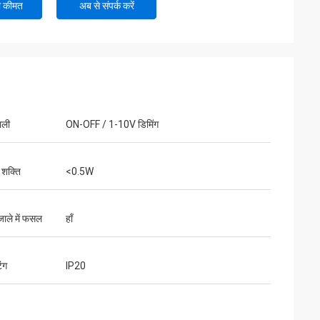
ी कीमत
अब से संपर्क करें
ाली
ON-OFF / 1-10V डिमिंग
 शक्ति
<0.5W
जाले में फसल
हाँ
ंग
IP20