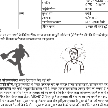
"एल एन ग्राउंड" पोर
वायरिंग
2
0.75-1.0 मिमी
आईपी रेटिंग
IP20
अन्य
सुरक्षा वर्ग
वर्ग II
स्थापना
फ्लैश माउंट
काटने का आकार
Ø70-Ø80 मिमी
जीवन काल
5 साल की वारंटी@T
्य
नल का पता लगाने के निर्देशः सेंसर मानव चलना, मामूली आंदोलनों (जैसे शरीर की गति, सिर को मोड़
्थिति में मानव अस्तित्व का पता लगाने का एहसास.
़ा आंदोलन
संकेत
: सेंसर ट्रिगर के लिए बड़ी गति
टा
गति संकेत
: बहुत कम गति भी केवल शरीर की गति को एकत्र किया जा सकता है, संकेतक एक बा
वसन संकेत
: जब कोई मामूली गति संकेत नहीं है, केवल एक श्वसन संकेत एकत्र किया जा सकता है,
पया सामान्य उपयोग में सूचक प्रकाश को बंद कर दें ताकि दिन के प्रकाश को एकत्र करने के कार्
्निहित दिन के प्रकाश सेंसर, MSA012 R प्राकृतिक प्रकाश की तीव्रता का पता लगाने के साथ, ल
ोजित करता है।इस प्रकार प्राकृतिक प्रकाश और कृत्रिम प्रकाश के पूरक होने का उद्देश्य प्राप्त
 जा सकता है जहां दिन के दौरान प्रकाश के अनुसार रोशनी की चमक को समायोजित करने की आव