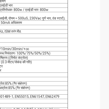
िमिंग
/एलईडी भार
 प्रतिरोधकः 800w / एलईडी भारः 800w
ी, दोयम = 500uS, 230Vac पूर्ण भार, ठंड स्टार्ट);
टः 50mA अधिकतम
 ISM तरंग बैंड.
n/10min/30min/+∞
स्थ नियंत्रणः 100%/75%/50%/25%)
्रिय ((रिमोट कंट्रोल)
र (0.3 मीटर/सेकंड की गति)
टर
र
रता:85% (गैर संक्षेपण)
द्रता:85% (गैर संक्षेपण)
01489-1; EN55015; EN61547; EN62479
2