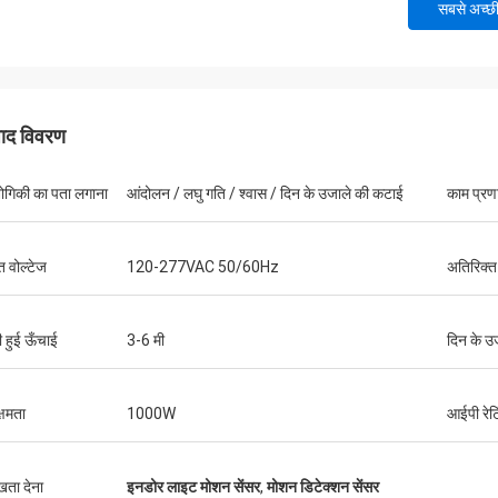
सबसे अच्छ
पाद विवरण
द्योगिकी का पता लगाना
आंदोलन / लघु गति / श्वास / दिन के उजाले की कटाई
काम प्रण
त वोल्टेज
120-277VAC 50/60Hz
अतिरिक्त
ी हुई ऊँचाई
3-6 मी
दिन के उ
्षमता
1000W
आईपी रेटि
ुखता देना
इनडोर लाइट मोशन सेंसर
,
मोशन डिटेक्शन सेंसर