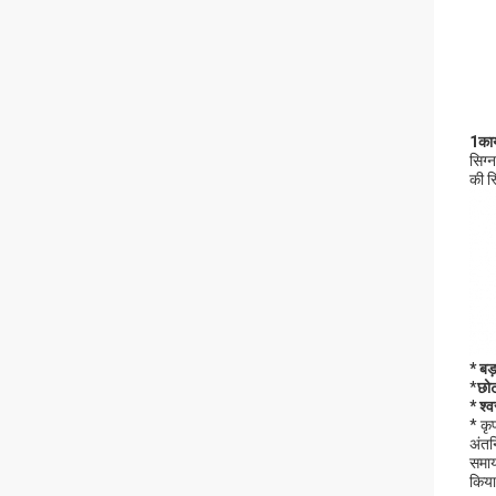
1कार
सिग्
की स
* बड
*
छो
* श्
* कृ
अंतर
समाय
किया