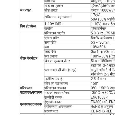
कार्य मोड
चालू/बंद, 1-10V ड
लोड का प्रकार
प्रेरक/प्रतिरोधक
आउटपुट
लोड क्षमता
प्रेरकः 1000W /
17एरेले
अधिकतम. बढ़त क्षमता
50A (50% आईपीआईस
1-10V डिमिंग
1-10V, लोड करं
डिम इंटरफ़ेस
वायरिंग
प्रेस टर्मिनल
परिचालन आवृत्ति
5.8 GHz ±75 MHz,
प्रेषण शक्ति
5mW अधिकतम।
समय रोकें
5S ~ 30min
कम
10%/50%
काट दिया
0s/1min/3mi
पता लगाना
100%/50% ((दूर
सेंसर पैरामीटर
दिन का प्रकाश सेंसर
5lux~150lux/निष्क
बड़ी गतिः 3-4 मीट
पता लगाने की सीमा (छत्र)
मामूली गतिः 3-4 मी
सांस लेनाः 2-3 मीट
माउंटिंग ऊंचाई
2.5-4 मीटर
कोण का पता लगाना
150°
परिचालन
परिचालन तापमान
0°C...+50°C, आर्द्
वातावरण
i
प्रजनन
भंडारण तापमान/नमी
-35°C...+80°C, आर्
एलवीडी मानक
EN61058-1
ईएमसी मानक
EN300440; EN3
प्रमाणपत्र मानक
पर्यावरणीय आवश्यकता
RoHS के अनुरूप
प्रमाणपत्र
CE RoHS RED