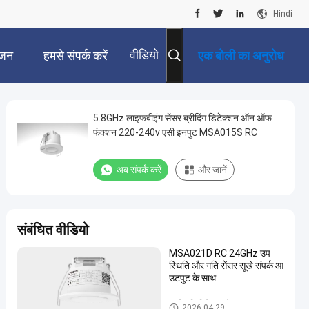
Hindi
वीडियो
जन
हमसे संपर्क करें
एक बोली का अनुरोध
5.8GHz लाइफबीइंग सेंसर ब्रीदिंग डिटेक्शन ऑन ऑफ
फंक्शन 220-240v एसी इनपुट MSA015S RC
अब संपर्क करें
और जानें
संबंधित वीडियो
MSA021D RC 24GHz उप
स्थिति और गति सेंसर सूखे संपर्क आ
उटपुट के साथ
उपस्थिति डिटेक्टर सेंसर
2026-04-29