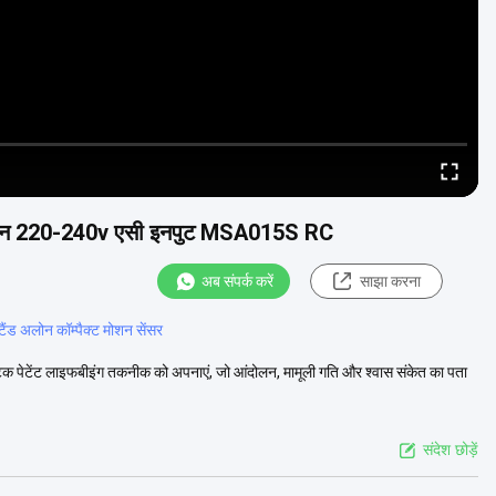
ंक्शन 220-240v एसी इनपुट MSA015S RC
अब संपर्क करें
साझा करना
्टैंड अलोन कॉम्पैक्ट मोशन सेंसर
क पेटेंट लाइफबीइंग तकनीक को अपनाएं, जो आंदोलन, मामूली गति और श्वास संकेत का पता
संदेश छोड़ें