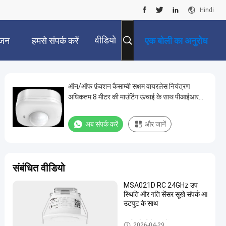
Hindi
वीडियो
जन
हमसे संपर्क करें
एक बोली का अनुरोध
ऑन/ऑफ फ़ंक्शन कैसाम्बी सक्षम वायरलेस नियंत्रण
अधिकतम 8 मीटर की माउंटिंग ऊंचाई के साथ पीआईआर
सेंसर
अब संपर्क करें
और जानें
संबंधित वीडियो
MSA021D RC 24GHz उप
स्थिति और गति सेंसर सूखे संपर्क आ
उटपुट के साथ
उपस्थिति डिटेक्टर सेंसर
2026-04-29