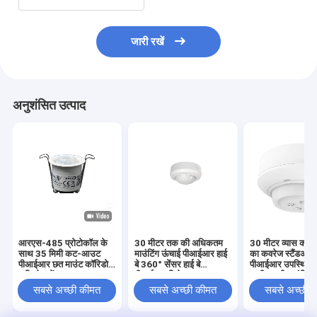
जारी रखें
अनुशंसित उत्पाद
आरएस-485 प्रोटोकॉल के
30 मीटर तक की अधिकतम
30 मीटर व्यास का प
साथ 35 मिमी कट-आउट
माउंटिंग ऊंचाई पीआईआर हाई
का कवरेज स्टैंडअलो
पीआईआर छत माउंट कॉरिडोर
बे 360° सेंसर हाई बे
पीआईआर उपस्थिति ड
अधिभोग सेंसर
पीआईआर डिटेक्टर
6 मीटर की माउंटिंग 
साथ
सबसे अच्छी कीमत
सबसे अच्छी कीमत
सबसे अच्छी 