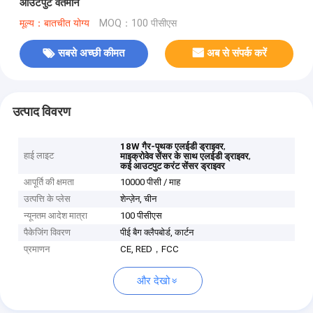
आउटपुट वर्तमान
मूल्य：बातचीत योग्य
MOQ：100 पीसीएस
सबसे अच्छी कीमत
अब से संपर्क करें
उत्पाद विवरण
,
18W गैर-पृथक एलईडी ड्राइवर
हाई लाइट
,
माइक्रोवेव सेंसर के साथ एलईडी ड्राइवर
कई आउटपुट करंट सेंसर ड्राइवर
आपूर्ति की क्षमता
10000 पीसी / माह
उत्पत्ति के प्लेस
शेन्ज़ेन, चीन
न्यूनतम आदेश मात्रा
100 पीसीएस
पैकेजिंग विवरण
पीई बैग क्लैपबोर्ड, कार्टन
प्रमाणन
CE, RED，FCC
और देखो