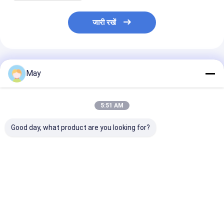
जारी रखें
अनुशंसित उत्पाद
May
5:51 AM
Good day, what product are you looking for?
300-900mA करंट
65W Isolated Sensor
45W Isolated 
आउटपुट 16W सेंसर डिम
DIM Led Driver, With
DIM Led Driver
LED ड्राइवर छत की रोशनी
PWM Dimming
PWM Dimming
के लिए, डेलाइट प्राथमिकता
Terminal, 1200-
Terminal, 600
फ़ंक्शन
1600mA Current
1050mA Curre
सबसे अच्छी कीमत
सबसे अच्छी कीमत
सबसे अच्छी 