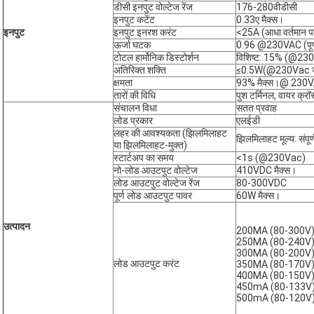
डीसी इनपुट वोल्टेज रेंज
176-280वीडीसी
इनपुट कटेंट
0.33ए मैक्स।
इनपुट
इनपुट इनरश करंट
<25A (आधा वर्तमान
ऊर्जा घटक
0.96 @230VAC (पूर्
टोटल हार्मोनिक डिस्टोर्शन
विशिष्ट: 15% (@23
अतिरिक्त शक्ति
≤0.5W(@230Vac जब 
क्षमता
93% मैक्स।@ 230VAC
तारों की विधि
पुश टर्मिनल, वायर क्रॉ
संचालन विधा
सतत प्रवाह
लोड प्रकार
एलईडी
लहर की आवश्यकता (झिलमिलाहट
झिलमिलाहट मूल्य: संपूर
या झिलमिलाहट-मुक्त)
स्टार्टअप का समय
<1s (@230Vac)
नो-लोड आउटपुट वोल्टेज
410VDC मैक्स।
लोड आउटपुट वोल्टेज रेंज
80-300VDC
पूर्ण लोड आउटपुट पावर
60W मैक्स।
उत्पादन
200MA (80-300V
250MA (80-240V
300MA (80-200V
लोड आउटपुट करंट
350MA (80-170V
400MA (80-150V
450mA (80-133V
500mA (80-120V