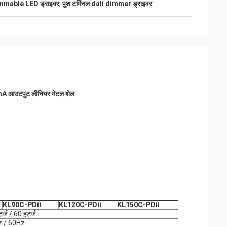
immable LED ड्राइवर
,
पुश टर्मिनल dali dimmer ड्राइवर
आउटपुट लीनियर मेटल शेल
KL90C-PDii
KL120C-PDii
KL150C-PDii
ज / 60 हर्ट्ज
 / 60Hz