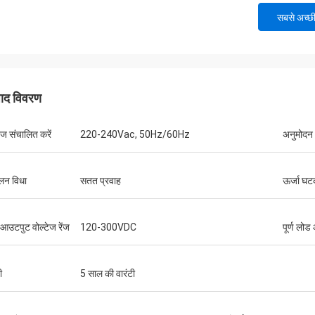
सबसे अच्छ
पाद विवरण
टेज संचालित करें
220-240Vac, 50Hz/60Hz
अनुमोदन
लन विधा
सतत प्रवाह
ऊर्जा घ
आउटपुट वोल्टेज रेंज
120-300VDC
पूर्ण लो
ी
5 साल की वारंटी