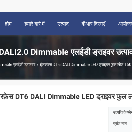
होम
हमारे बारे में
उत्पाद
वीआर दिखाएँ
आयोज
DALI2.0 Dimmable एलईडी ड्राइवर उत्पा
mable एलईडी ड्राइवर
/
इंटरफ़ेस DT6 DALI Dimmable LED ड्राइवर फुल लोड 150W मै
टरफ़ेस DT6 DALI Dimmable LED ड्राइवर फुल लोड
उत्पत्ति के प्ल
ब्रांड नाम