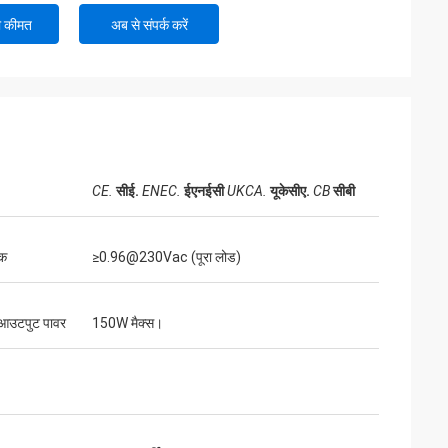
ी कीमत
अब से संपर्क करें
CE.
सीई.
ENEC.
ईएनईसी
UKCA.
यूकेसीए.
CB
सीबी
टक
≥0.96@230Vac (पूरा लोड)
ड आउटपुट पावर
150W मैक्स।