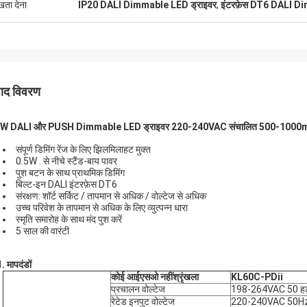
ुखता देना
IP20 DALI Dimmable LED ड्राइवर
,
इंटरफ़ेस DT6 DALI D
पाद विवरण
W DALI और PUSH Dimmable LED ड्राइवर 220-240VAC संचालित 500-1000mA 
संपूर्ण डिमिंग रेंज के लिए झिलमिलाहट मुक्त
0.5W . से नीचे स्टैंड-बाय पावर
पुश बटन के साथ प्राथमिक डिमिंग
बिल्ट-इन DALI इंटरफ़ेस DT6
संरक्षण: शॉर्ट सर्किट / तापमान से अधिक / वोल्टेज से अधिक
उच्च परिवेश के तापमान से अधिक के लिए व्युत्पन्न धारा
स्मृति समारोह के साथ मंद पुश करें
5 साल की वारंटी
1
.
मापदंडों
कोई आईएसओ नहीं
श्रृंखला
KL60C-PDii
प्रचालन वोल्टेज
198-264VAC 50 हर्ट्
रेटेड इनपुट वोल्टेज
220-240VAC 50Hz