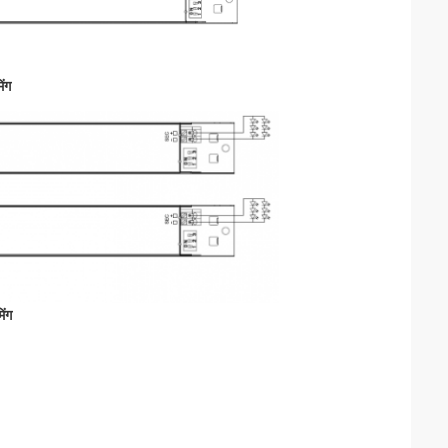
िंग
िंग