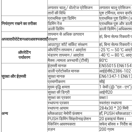
लगातार चालू / वोल्टेज प्रेसिजन
लगातार चालू प्रेसिजन
तारों की विधि
पुश टर्मिनल, वायर क्रॉ
प्राथमिक पुश डिमिंग
प्राथमिक पुश डिमिंग 
नियंत्रण रखने का तरीका
डिमिंग रेंज
प्राथमिक पुश और डाल
डाली डिमिंग
डाली डिमिंग (अधिकतम
तापमान से अधिक उत्पादन
हां, बिना सेल्फ रिकवरी
अपवाद
पी
रोटेशन
आर
आवश्यकताएँ
संरक्षण
आउटपुट शॉर्ट सर्किट संरक्षण
हां, बिना सेल्फ रिकवरी
ऑपरेटिंग तापमान / आर्द्रता
-25 ℃ ~ 50 ℃ आर्द्र
ऑपरेटिंग
भंडारण तापमान / आर्द्रता
-40 ℃ ~ 80 ℃, आर्द
पर्यावरण
मैक्स।मामला अस्थायी (टीसी)
80℃
ईएमसी मानक
EN55015 EN61547
डाली प्रोटोकॉल मानक
आईईसी62386-102 
सुरक्षा और ईएमसी
सुरक्षा मानक
EN61347-1 EN61
प्रमाणीकरण
सीई
मुख्य वृद्धि क्षमता
1 केवी (@ "एल - एन")
सुरक्षा की डिग्री
आईपी20
सुरक्षा का प्रकार
कक्षा I
स्थापना प्रकार
स्वतंत्र स्थापना
स्थापना आयाम
284x30 * 20 मिमी
अन्य
ब्लैकआउट मेमोरी फ़ंक्शन
हाँ, PUSH ब्लैकआउट म
PUSH डिमिंग सिंक्रोनाइज़ेशन
20 इकाइयां मैक्स।
पैकेजिंग आवश्यकता
सफेद बॉक्स + निर्देश क्ल
वज़न
200 ग्राम