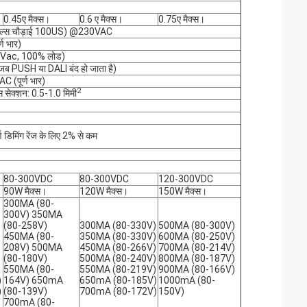
0.45ए मैक्स।
0.6 ए मैक्स।
0.75ए मैक्स।
 पल्स चौड़ाई 100US) @230VAC
ण भार)
0Vac, 100% लोड)
PUSH या DALI बंद हो जाता है)
 (पूर्ण भार)
2
स सेक्शन: 0.5-1.0 मिमी
्ण डिमिंग रेंज के लिए 2% से कम
80-300VDC
80-300VDC
120-300VDC
90W मैक्स।
120W मैक्स।
150W मैक्स।
300MA (80-
300V) 350MA
)
(80-258V)
300MA (80-330V)
500MA (80-300V)
)
450MA (80-
350MA (80-330V)
600MA (80-250V)
)
208V) 500MA
450MA (80-266V)
700MA (80-214V)
)
(80-180V)
500MA (80-240V)
800MA (80-187V)
)
550MA (80-
550MA (80-219V)
900MA (80-166V)
)
164V) 650mA
650mA (80-185V)
1000mA (80-
)
(80-139V)
700mA (80-172V)
150V)
700mA (80-