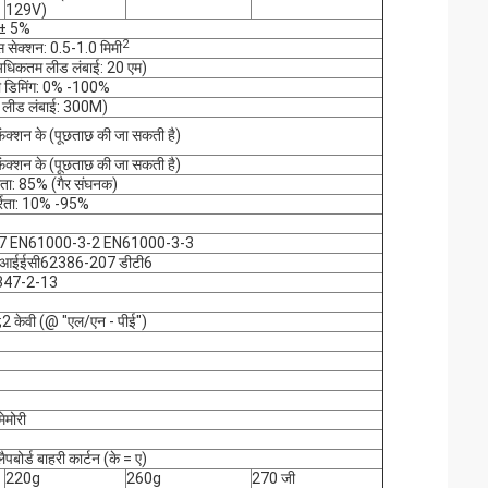
129V)
 ± 5%
2
स सेक्शन: 0.5-1.0 मिमी
(अधिकतम लीड लंबाई: 20 एम)
ी डिमिंग: 0% -100%
 लीड लंबाई: 300M)
 फंक्शन के (पूछताछ की जा सकती है)
 फंक्शन के (पूछताछ की जा सकती है)
ता: 85% (गैर संघनक)
्रता: 10% -95%
 EN61000-3-2 EN61000-3-3
आईईसी62386-207 डीटी6
347-2-13
;2 केवी (@ "एल/एन - पीई")
ेमोरी
ैपबोर्ड बाहरी कार्टन (के = ए)
220g
260g
270 जी