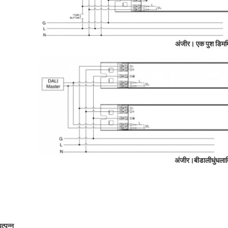
अंजीर। एक पुश डिम
म
अंजीर।
बी
डाली
धुंधला
म
ुत्पन्न