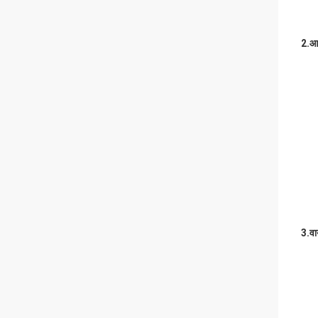
2.
आय
3.
वा