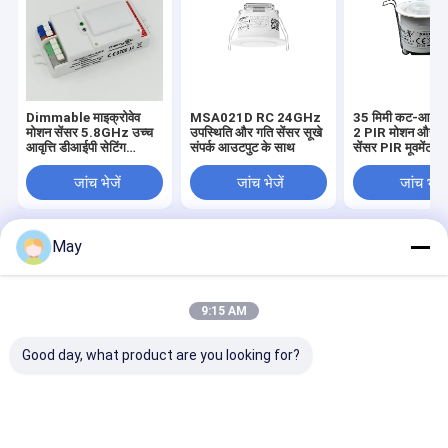
Dimmable माइक्रोवेव
MSA021D RC 24GHz
35 मिमी कट-आउट
मोशन सेंसर 5.8GHz उच्च
उपस्थिति और गति सेंसर सूखे
2 PIR मोशन और डे
आवृत्ति डीआईपी सेटिंग
संपर्क आउटपुट के साथ
सेंसर PIR मूवमेंट डि
MC083V
जांच भेजें
जांच भेजें
जांच भेजें
May
होम
हमारे बारे में
हमसे संपर्क करें
Desktop Site
साइटमैप
Privacy Policy
गुणवत्ता
माइक्रोवेव मोशन सेंसर
चीन का कारखाना.Copyright © 2026 Shenzhen
9:15 AM
Merrytek Technology Co., Ltd.. All Rights Reserved.
घर
Good day, what product are you looking for?
बुद्धिमान प्रकाश नियंत्रण पर ध्यान केंद्रित करें और लगातार
उत्पाद
नवाचार करें
!
वी.आर. शो
मेरीटेक के बारे में