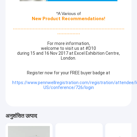
*A Various of
New Product Recommendations!
-------------------------------------------------------------------------
---------------
For more information,
welcome to visit us at #D10
during 15 and 16 Nov 2017 at Excel Exhibition Centre,
London.
Register now for your FREE buyer badge at
https://www.pennwellregistration.com/registration/attendee/l
US/conference/726/login
अनुशंसित उत्पाद