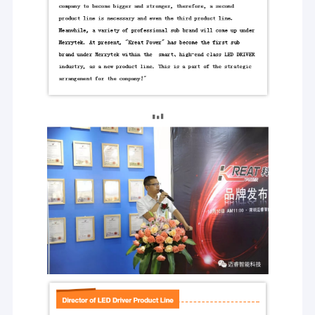
वायरलेस मोशन सेंसर
विशिष्ट उत्पाद: एमएसए श्रृंखला।
DALI2.0 Dimmable एलईडी ड्राइवर
दिन का प्रकाश सेंसर
हमेशा की तरह, मेरीटेक सरल बुद्धिमान प्रकाश समाधानों और प्रकाश व्यवस्था के निर्माण
पर केंद्रित है।हमने अपने पेटेंट स्व-अनुकूली एलईडी ड्राइवरों का एक गहन अध्ययन
DALI Dimmable एलईडी चालक
सफलतापूर्वक पूरा किया जो कृत्रिम प्रकाश और प्राकृतिक प्रकाश की पहचान कर सकते
हैंइसलिए हम कार्यालय उपयोग के लिए एक अत्यंत लागत प्रभावी और ऊर्जा बचत दिन के
1-10V Dimmable एलईडी चालक
प्रकाश की फसल समाधान की आपूर्ति कर सकते हैं।
Triac Dimmable एलईडी ड्राइवर
विशिष्ट उत्पाद: एमएस श्रृंखला
फ्लिपर मुक्त DALI/1-10V डिममेबल एलईडी ड्राइवर
एलईडी इमरजेंसी ड्राइवर
पारंपरिक ज्वलनशील और फ्लोरोसेंट रोशनी को अधिक कुशल और लंबे समय तक चलने
वाली एलईडी आधारित ठोस राज्य प्रकाश व्यवस्था (एसएसएल) के साथ बदलना प्रकाश
आईओटी चालक
उद्योग में एक निर्विवाद प्रवृत्ति है।चूंकि एसएसएल फिक्स्चर सीधे एक एसी पावर सप्लाई से
जुड़े होते हैं, (पौराणिक प्रकाश व्यवस्था के अनुरूप), आपूर्ति के आउटपुट पर ड्राइविंग
एसी करंट के उतार-चढ़ाव के परिणामस्वरूप 100-हर्ट्ज या 120-हर्ट्ज फ्लिप होने का
खतरा है।झिलमिलाहट लोगों को असहज बना सकती है, सिरदर्द, तनाव और थकान का
कारण बनता है, भले ही मानव आंख फ्लिपर का पता नहीं लगा सके।
वर्तमान में अधिकांश डिम करने योग्य एलईडी ड्राइवरों में चमकने की समस्याएं होती हैं
(विशेषकर पीडब्ल्यूएम प्रकार), जब 5% से कम डिम किया जाता है।मेरीटेक की नव
विकसित झिलमिलाहट मुक्त मंदीकरण तकनीक लगभग सभी झिलमिलाहट को समाप्त कर
सकती है और 2% तक मंद होने पर भी.