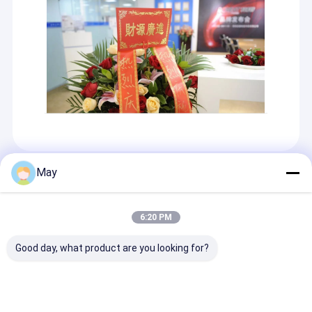
May
अनुशंसित उत्पाद
6:20 PM
Good day, what product are you looking for?
आसान उपयोग श्रृंखला 50W
त्रि-प्रूफ लाइट डिममेबल
2W गैर-रखरखाव