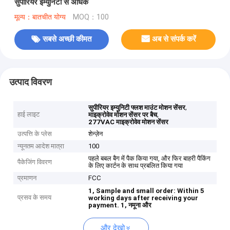
सुपीरियर इम्युनिटी से अधिक
मूल्य：बातचीत योग्य
MOQ：100
सबसे अच्छी कीमत
अब से संपर्क करें
उत्पाद विवरण
,
सुपीरियर इम्युनिटी फ्लश माउंट मोशन सेंसर
हाई लाइट
,
माइक्रोवेव मोशन सेंसर पर बैच
277VAC माइक्रोवेव मोशन सेंसर
उत्पत्ति के प्लेस
शेन्ज़ेन
न्यूनतम आदेश मात्रा
100
पहले बबल बैग में पैक किया गया, और फिर बाहरी पैकिंग
पैकेजिंग विवरण
के लिए कार्टन के साथ प्रबलित किया गया
प्रमाणन
FCC
1, Sample and small order: Within 5
प्रसव के समय
working days after receiving your
payment.
1, नमूना और
और देखो