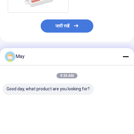
अधिक
जारी रखें
अनुशंसित उत्पाद
May
9:35 AM
Good day, what product are you looking for?
Dimmable माइक्रोवेव
Dimmable 5.8GHz
सीलिंग लाइट लॉन्ग स्
मोशन सेंसर 5.8GHz उच्च
उच्च आवृत्ति माइक्रोवेव मोशन
माइक्रोवेव एसी ऑ
आवृत्ति डीआईपी सेटिंग
सेंसर MC083V
मोशन सेंसर, ट्रि-प्
MC083V
के साथ काम करने क
संगत
सबसे अच्छी कीमत
सबसे अच्छी कीमत
सबसे अच्छी 