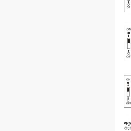
अनुप
सीढ़