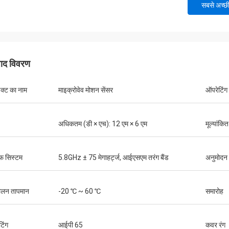
सबसे अच्छ
पाद विवरण
डक्ट का नाम
माइक्रोवेव मोशन सेंसर
ऑपरेटिंग 
अधिकतम (डी × एच): 12 एम × 6 एम
मूल्यांकि
फ सिस्टम
5.8GHz ± 75 मेगाहर्ट्ज, आईएसएम तरंग बैंड
अनुमोदन
ालन तापमान
-20 ℃ ~ 60 ℃
समारोह
टिंग
आईपी ​​65
कवर रंग