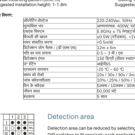
ष विवरण:
ऑपरेटिंग वोल्टेज
220-240Vac, 50Hz
मूल्यांकित भार
आगमनात्मक: 400W, प्
एचएफ सिस्टम
5.8GHz ± 75 मेगाहर्ट्ज
बिजली की खपत
≤0.5W (स्टैंडबाय), <
पावर संचारित करना
<0.5mW
डिटेक्शन जोन मैक्स। (डी एक्स एच)
12m x 6m
गति का पता लगाना
0.5 ~ 3 मी / एस
डिटेक्शन एंगल
150 डिग्री (दीवार स्थाप
IP रेटिंग
आईपी65
प्रचालन तापमान
-20 ℃ ~ 60 ℃
समय को रोको
10s / 30s / 90s / 3m
जांच संवेदनशीलता
10% / 25% / 50% / 
दिन के संवेदक
5लक्स / 10लक्स / 30लक्
जीवन काल
50,000 घंटे
बंधकत्व
5 साल