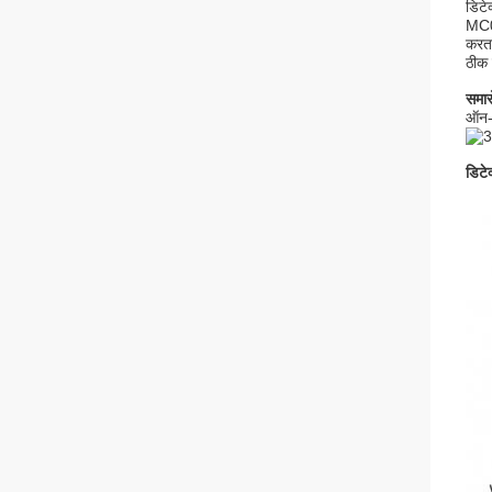
डिटे
MC03
करता
ठीक 
समार
ऑन-
डिटे