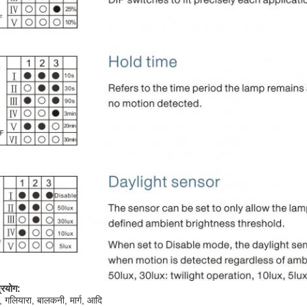
्रयोग:
ी, गलियारा, बालकनी, मार्ग, आदि