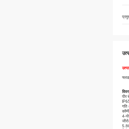
प्रम
उत्
उत्प
फ्लड
विव
पीर 
IP65
गति 
कॉम्
4-पो
जीरो
5.8G