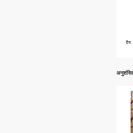
टैग:
अनुशंसित