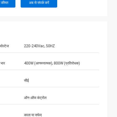
ी कीमत
अब से संपर्क करें
वोल्टेज
220-240Vac, 50HZ
त भार
400W (आगमनात्मक), 800W (प्रतिरोधक)
सीई
ऑन-ऑफ कंट्रोल
काला या सफेद