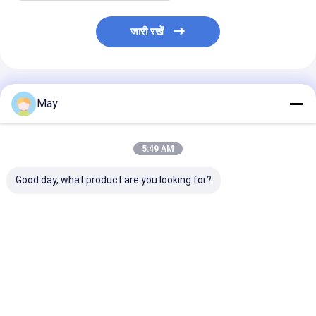
जारी रखें
अनुशंसित उत्पाद
May
5:49 AM
Good day, what product are you looking for?
Dimmable माइक्रोवेव
Dimmable 5.8GHz
सीलिंग लाइट लॉन्ग स्
मोशन सेंसर 5.8GHz उच्च
उच्च आवृत्ति माइक्रोवेव मोशन
माइक्रोवेव एसी ऑ
आवृत्ति डीआईपी सेटिंग
सेंसर MC083V
मोशन सेंसर, ट्रि-प्
MC083V
के साथ काम करने क
संगत
सबसे अच्छी कीमत
सबसे अच्छी कीमत
सबसे अच्छी 