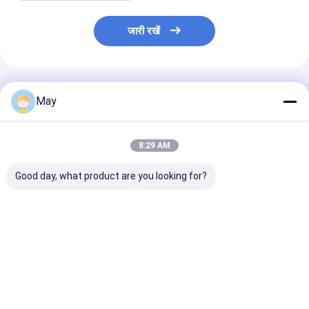
जारी रखें
अनुशंसित उत्पाद
May
8:29 AM
Good day, what product are you looking for?
निरंतर धारा संचालन के लिए
एलईडी पैनल प्रकाश के लिए
DALI2 DT8 संग
ऊर्जा बचत 60W डाली
समायोज्य आउटपुट वर्तमान के
निरंतर धारा एलईडी 
एलईडी डिममेबल एलईडी
साथ 40W निरंतर वर्तमान
IP20 स्टैंडबाय पा
ड्राइवर
एलईडी ड्राइवर
230Vac के साथ
सबसे अच्छी कीमत
सबसे अच्छी कीमत
सबसे अच्छी 