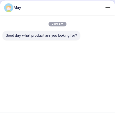
May
होम
हमारे बारे में
हमसे संपर्क करें
Desktop Site
साइटमैप
Privacy Policy
गुणवत्ता
माइक्रोवेव मोशन सेंसर
चीन का कारखाना.Copyright © 2026 Shenzhen
2:09 AM
Merrytek Technology Co., Ltd.. All Rights Reserved.
Good day, what product are you looking for?
घर
उत्पाद
वी.आर. शो