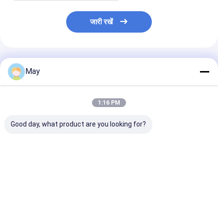
जारी रखें
अनुशंसित उत्पाद
May
1:16 PM
Good day, what product are you looking for?
डिप स्विच डिजाइन कॉम्पैक्ट
एसी ऑन/ऑफ मोशन सेंसर,
एंटी-इंटरफेरेंस ट्रि
ऑन/ऑफ मोशन सेंसर के लिए
ट्रि-प्रूफ लाइट और सीलिंग
लाइट चालू/बंद मोशन
छत प्रकाश और त्रि-प्रूफ
लाइट दोनों के लिए उपलब्ध है
फ्रंट डिप स्विच और 
प्रकाश
कॉन्फ़िगरेशन का समर
करता है
सबसे अच्छी कीमत
सबसे अच्छी कीमत
सबसे अच्छी 