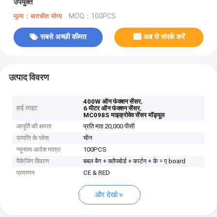
उपयुक्त
मूल्य：बातचीत योग्य
MOQ：100PCS
सबसे अच्छी कीमत
अब से संपर्क करें
उत्पाद विवरण
,
400W ऑन फंक्शन सेंसर
हाई लाइट
,
6 मीटर ऑन फंक्शन सेंसर
MC098S माइक्रोवेव सेंसर मॉड्यूल
आपूर्ति की क्षमता
प्रति माह 20,000 पीसी
उत्पत्ति के प्लेस
चीन
न्यूनतम आदेश मात्रा
100PCS
पैकेजिंग विवरण
बबल बैग + क्लैपबोर्ड + कार्टन + के = ए board
प्रमाणन
CE & RED
और देखो