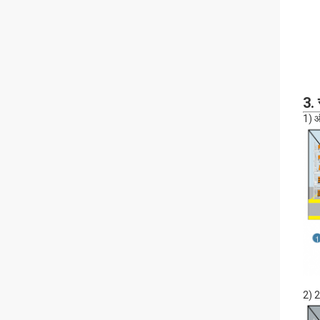
3.
1) ऑ
2) 2