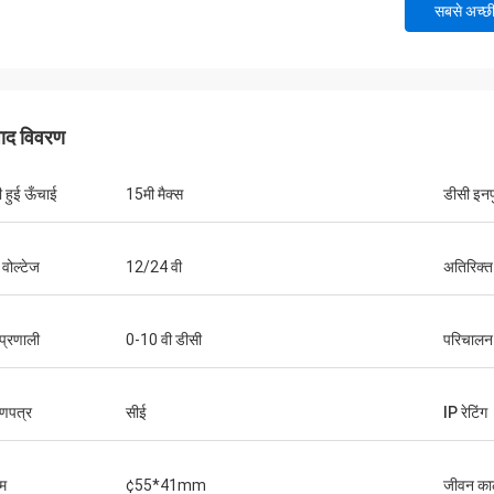
सबसे अच्छ
पाद विवरण
ी हुई ऊँचाई
15मी मैक्स
डीसी इनप
 वोल्टेज
12/24 वी
अतिरिक्त
प्रणाली
0-10 वी डीसी
परिचालन
ाणपत्र
सीई
IP रेटिंग
म
¢55*41mm
जीवन क