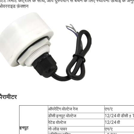
पेटेंट रिमोट कंट्रोल के साथ, आप दुरुपयोग से बचने के लिए स्थापना ऊंचाई के अ
ओवरराइड फ़ंक्शन
पैरामीटर
ऑपरेटिंग वोल्टेज रेज
एन/ए
डीसी इनपुट वोल्टेज
12/24 वी डीसी ± 1
रेटेड वोल्टेज
12/24 वी
इनपुट
नो-लोड पावर
एन/ए