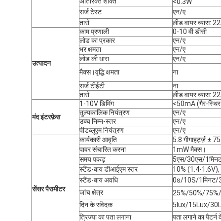
अतिरिक्त शक्ति
<0.3W
सर्ज टेस्ट
एन/ए
तारों
लीड वायर व्यास: 
काम प्रणाली
0-10 वी डीसी
लोड का प्रकार
एन/ए
भर क्षमता
एन/ए
लोड की धारा
एन/ए
उत्पादन
मैक्स।वृद्धि क्षमता
ना
सर्ज टीईटी
ना
तारों
लीड वायर व्यास: 
1-10V डिमिंग
<50mA (गैर-स्थिर 
तुल्यकालिक नियंत्रण
एन/ए
मंद इंटरफ़ेस
उच्च निम्न-स्तर
एन/ए
पीडब्लूएम नियंत्रण
एन/ए
कार्यकारी आवृति
5.8 गीगाहर्ट्ज़ ± 7
पावर संचारित करना
1mW मैक्स।
समय पकड़
5एस/30एस/1मिनट
स्टैंड-बाय डीआईएम स्तर
10% (1.4-1.6V),
स्टैंड-बाय अवधि
0s/10S/1मिनट/
सेंसर पैरामीटर
जांच क्षेत्र
25%/50%/75%
दिन के संवेदक
5lux/15Lux/30L
त्रिज्या का पता लगाना
पता लगाने का पैटर्न दे