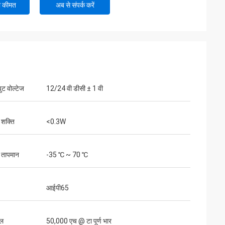
ी कीमत
अब से संपर्क करें
ुट वोल्टेज
12/24 वी डीसी ± 1 वी
 शक्ति
<0.3W
 तापमान
-35 ℃ ~ 70 ℃
आईपी65
ाल
50,000 एच @ टा पूर्ण भार