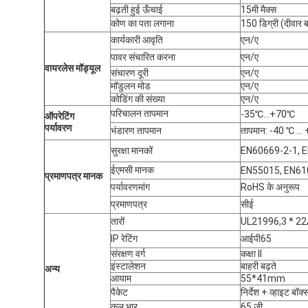
बढ़ती हुई ऊँचाई
15मी मैक्स
कोण का पता लगाना
150 डिग्री (दीवार ब
कार्यकारी आवृति
एन/ए
पावर संचारित करना
एन/ए
वायरलेस मॉड्यूल
संचारण दूरी
एन/ए
मॉडुलन मोड
एन/ए
कोडिंग की संख्या
एन/ए
परिचालन तापमान
-35℃…+70℃
ऑपरेटिंग
पर्यावरण
भंडारण तापमान
तापमान: -40 ℃ … 
सुरक्षा मानकों
EN60669-2-1, 
ईएमसी मानक
EN55015, EN61
प्रमाणपत्र मानक
पर्यावरण
मांग
RoHS के अनुरूप
प्रमाणपत्र
सीई
तारों
UL21996,3 * 22
IP रेटिंग
आईपी65
संरक्षण वर्ग
कक्षा II
इंस्टालेशन
बाहरी बढ़ते
अन्य
आयाम
55*41mm
पैकेट
निर्देश + व्हाइट बॉक्
कुल भार
65 जी