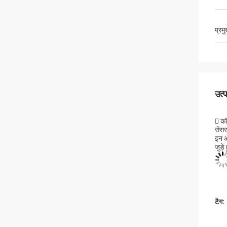
प्रम
उत्
 कॉ
सेंस
इन औ
जुड़े