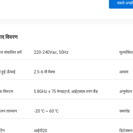
सबसे अच्छ
पाद विवरण
टेज संचालित करें
220-240Vac, 50Hz
मूल्यांकि
ी हुई ऊँचाई
2.5-6 मी मैक्स
आयाम
फ सिस्टम
5.8GHz ± 75 मेगाहर्ट्ज, आईएसएम तरंग बैंड
अनुमोदन
ालन तापमान
-20 ℃ ~ 60 ℃
समारोह
टिंग
आईपी20
डिटेक्शन