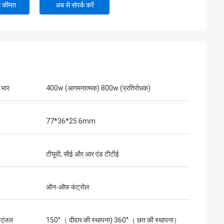
ी कीमत
अब से संपर्क करें
त भार
400w (आगमनात्मक) 800w (प्रतिरोधक)
77*36*25.6mm
टीयूवी, सीई और आर एंड टीटीई
ऑन-ऑफ कंट्रोल
 एंजल
150°（ दीवार की स्थापना) 360°（ छत की स्थापना）