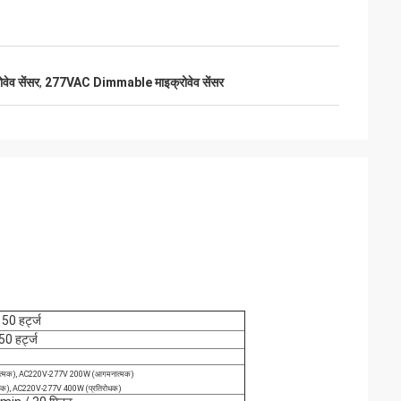
वेव सेंसर
,
277VAC Dimmable माइक्रोवेव सेंसर
50 हर्ट्ज
0 हर्ट्ज
्मक), AC220V-277V 200W (आगमनात्मक)
धक), AC220V-277V 400W (प्रतिरोधक)