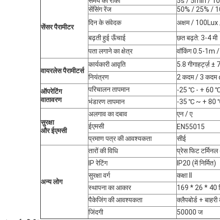
समय को रोको
5s / 5min / 10
सेंसिंग रेंज
50% / 25% / 
दिन के संवेदक
अक्षम / 100Lux
सेंसर पैरामीटर
बढ़ती हुई ऊँचाई
छत बढ़ते: 3-4 मी
पता लगाने का क्षेत्र
वॉकिंग 0.5-1m
कार्यकारी आवृति
5.8 गीगाहर्ट्ज़ ± 7
वायरलेस
पैरामीटर्स
नियंत्रण
2 कदम / 3 कदम 
परिचालन तापमान
-25 ℃ - + 60 
ऑपरेटिंग
वातावरण
भंडारण तापमान
-35 ℃ ~ + 80 ℃ 
अलगाव का दबाव
एन / ए
सुरक्षा
ईएमसी
EN55015
और ईएमसी
प्रमाण पत्र की आवश्यकता
सीई
तारों की विधि
प्रेस फिट टर्मिनल
IP रेटिंग
IP20 (में निर्मित)
सुरक्षा वर्ग
कक्षा II
अन्य लोग
स्थापना का आकार
169 * 26 * 40 म
पैकेजिंग की आवश्यकता
क्लैपबोर्ड + बाहरी
जिंदगी
50000 ज