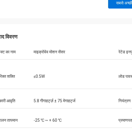
सबसे अच्छ
पाद विवरण
डक्ट का नाम
माइक्रोवेव मोशन सेंसर
रेटेड इनप
िक्त शक्ति
≤0.5W
लोड पाव
यकारी आवृति
5.8 गीगाहर्ट्ज़ ± 75 मेगाहर्ट्ज
नियंत्रण
ालन तापमान
-25 ℃ ~ + 60 ℃
प्रमाणपत