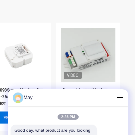
VIDEO
93S माइक्रोवेव मोशन सेंसर
Dimmable माइक्रोवेव मोशन
-264VAC 50Hz रेसिस्टिव
सेंसर 5.8GHz उच्च आवृत्ति
May
्टिव
डीआईपी सेटिंग MC083V
सबसे अच्छी कीमत
सबसे अच्छी कीमत
2:36 PM
Good day, what product are you looking 