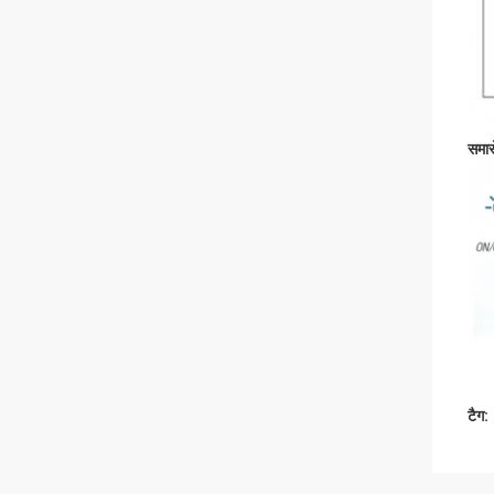
समार
टैग: