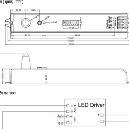
म (
इकाई
:
मिमी
)
िंग का नक्शा