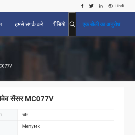
Hindi
वीडियो
न
हमसे संपर्क करें
एक बोली का अनुरोध
 MC077V
ोवेव सेंसर MC077V
ेस
चीन
Merrytek