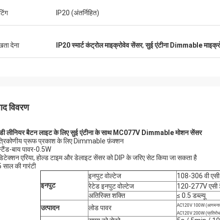
टिंग
IP20 (अंतर्निहित)
ुखता देना
IP20 स्मार्ट कंट्रोल माइक्रोवेव सेंसर
,
सुई एंटीना Dimmable माइक्रो
पाद विवरण
ी लीनियर बैटन लाइट के लिए सुई एंटीना के साथ MC077V Dimmable मोशन सेंसर
त्रिकोणीय प्रूफ प्रकाश के लिए Dimmable फ़ंक्शन
स्टैंड-बाय पावर-0.5W
डिटेक्शन एरिया, होल्ड टाइम और डेलाइट सेंसर को DIP के जरिए सेट किया जा सकता है
5 साल की गारंटी
इनपुट वोल्टेज
108-306 वी एसी 
इनपुट
रेटेड इनपुट वोल्टेज
120-277V एसी 5
अतिरिक्त शक्ति
≤ 0.5 डब्ल्यू
AC120V 100W (आगमनात
उत्पादन
लोड पावर
AC120V 200W (प्रतिरो