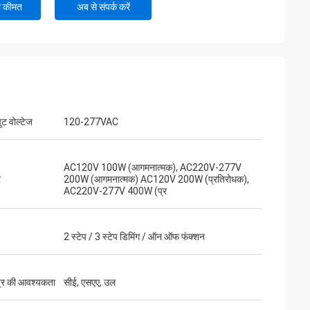
ी कीमत
अब से संपर्क करें
ुट वोल्टेज
120-277VAC
AC120V 100W (आगमनात्मक), AC220V-277V
र
200W (आगमनात्मक) AC120V 200W (प्रतिरोधक),
AC220V-277V 400W (प्र
2 स्टेप / 3 स्टेप डिमिंग / ऑन ऑफ फंक्शन
्र की आवश्यकता
सीई, एसएए, उल