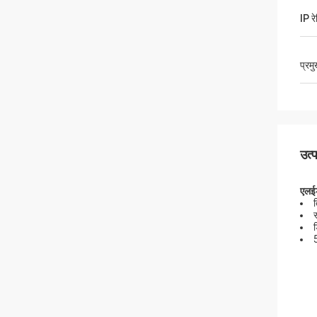
IP रे
प्रम
उत्
एलईड