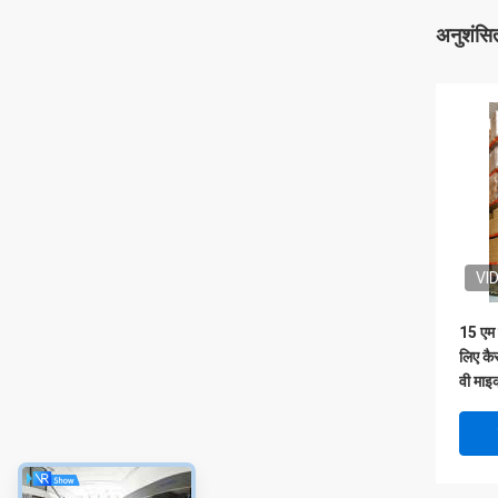
अनुशंसित
VI
15 एम 
लिए कैस
वी माइक