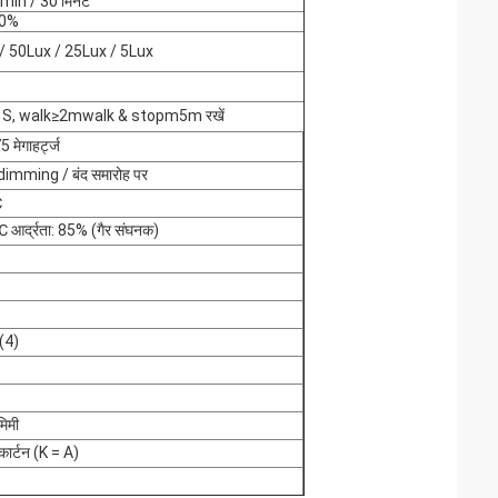
min / 30 मिनट
10%
 / 50Lux / 25Lux / 5Lux
 / S, walk≥2mwalk & stopm5m रखें
5 मेगाहर्ट्ज
dimming / बंद समारोह पर
℃
आर्द्रता: 85% (गैर संघनक)
 (4)
िमी
 कार्टन (K = A)