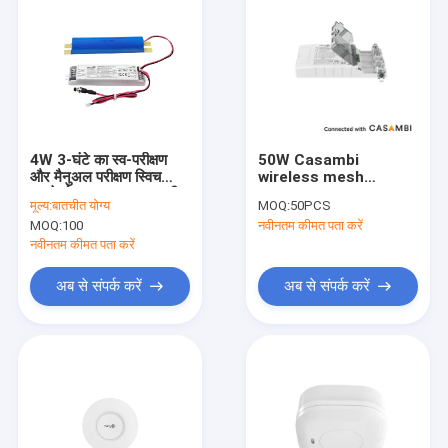
4W 3-घंटे का स्व-परीक्षण
50W Casambi
और मैनुअल परीक्षण स्विच
wireless mesh
करने योग्य LED आपातकालीन
dimmable LED driver
मूल्य:
बातचीत योग्य
MOQ:
50PCS
पैक, 5-वर्ष की वारंटी के साथ
for constant current
MOQ:
100
नवीनतम कीमत पता करें
LifePO4 बैटरी
load with 5 years
warranty
नवीनतम कीमत पता करें
अब से संपर्क करें
अब से संपर्क करें
घर
उत्पाद
वी.आर. शो