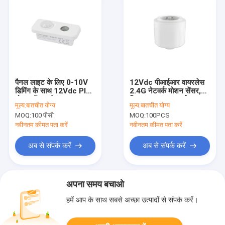
पैनल लाइट के लिए 0-10V
12Vdc पीआईआर वायरलेस
डिमिंग के साथ 12Vdc PIR
2.4G नेटवर्क मोशन सेंसर,
मोशन सेंसर, डेलाइट
दिन का प्रकाश कटाई
मूल्य:
बातचीत योग्य
मूल्य:
बातचीत योग्य
प्राथमिकता फ़ंक्शन
उपलब्ध, 12m अधिकतम
MOQ:
100 पीसी
MOQ:
100PCS
स्थापना
नवीनतम कीमत पता करें
नवीनतम कीमत पता करें
अब से संपर्क करें
अब से संपर्क करें
अपना समय बचाओ
हमें आप के साथ सबसे अच्छा उत्पादों से संपर्क करें।