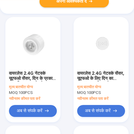
अपनी आवश्यकता दें
वायरलेस 2.4G नेटवर्क
वायरलेस 2.4G नेटवर्क सेंसर,
यूएफओ सेंसर, दिन के प्रकाश
यूएफओ के लिए दिन का
प्राथमिकता समारोह के साथ,
प्रकाश कटाई समारोह, 12m
मूल्य:
बातचीत योग्य
मूल्य:
बातचीत योग्य
0-10V डिमिंग आउटपुट
अधिकतम माउंटिंग ऊंचाई
MOQ:
100PCS
MOQ:
100PCS
नवीनतम कीमत पता करें
नवीनतम कीमत पता करें
अब से संपर्क करें
अब से संपर्क करें