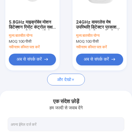
हमारे बारे में
कारखाने का दौरा
5.8GHz माइक्रोवेव मोशन
24GHz वायरलेस मेष
डिटेक्शन रिमोट कंट्रोल सक्षम
उपस्थिति डिटेक्टर प्रकाश
गुणवत्ता नियंत्रण
छत मोशन डिटेक्टर कॉरिडोर
व्यवस्था के लिए उपस्थिति और
मूल्य:
बातचीत योग्य
मूल्य:
बातचीत योग्य
के लिए डिज़ाइन किया गया
चमक पर निर्भर स्वचालित
MOQ:
100 पीसी
MOQ:
100 पीसी
नियंत्रण
हमसे संपर्क करें
नवीनतम कीमत पता करें
नवीनतम कीमत पता करें
समाचार
अब से संपर्क करें
अब से संपर्क करें
मामले
और देखो
उद्धरण मांगें
Video
एक संदेश छोड़ें
हम जल्दी से जवाब देंगे
माइक्रोवेव मोशन सेंसर